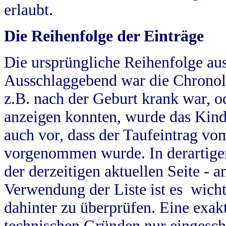
erlaubt.
Die Reihenfolge der Einträge
Die ursprüngliche Reihenfolge au
Ausschlaggebend war die Chronol
z.B. nach der Geburt krank war, od
anzeigen konnten, wurde das Kind
auch vor, dass der Taufeintrag vo
vorgenommen wurde. In derartigen
der derzeitigen aktuellen Seite -
Verwendung der Liste ist es wich
dahinter zu überprüfen. Eine exa
technischen Gründen nur eingesch