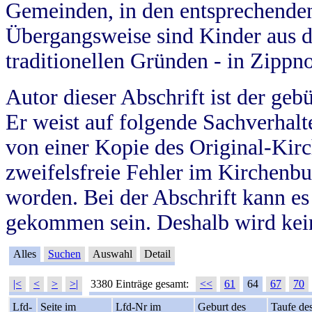
Gemeinden, in den entsprechende
Übergangsweise sind Kinder aus 
traditionellen Gründen - in Zippn
Autor dieser Abschrift ist der geb
Er weist auf folgende Sachverhalte
von einer Kopie des Original-Kirc
zweifelsfreie Fehler im Kirchenbuc
worden. Bei der Abschrift kann e
gekommen sein. Deshalb wird kein
Alles
Suchen
Auswahl
Detail
|<
<
>
>|
3380 Einträge gesamt:
<<
61
64
67
70
Lfd-
Seite im
Lfd-Nr im
Geburt des
Taufe de