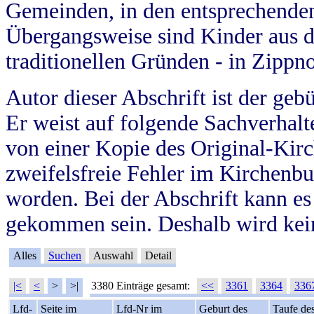
Gemeinden, in den entsprechende
Übergangsweise sind Kinder aus 
traditionellen Gründen - in Zippn
Autor dieser Abschrift ist der geb
Er weist auf folgende Sachverhalte
von einer Kopie des Original-Kirc
zweifelsfreie Fehler im Kirchenbuc
worden. Bei der Abschrift kann e
gekommen sein. Deshalb wird kein
Alles
Suchen
Auswahl
Detail
|<
<
>
>|
3380 Einträge gesamt:
<<
3361
3364
336
Lfd-
Seite im
Lfd-Nr im
Geburt des
Taufe de