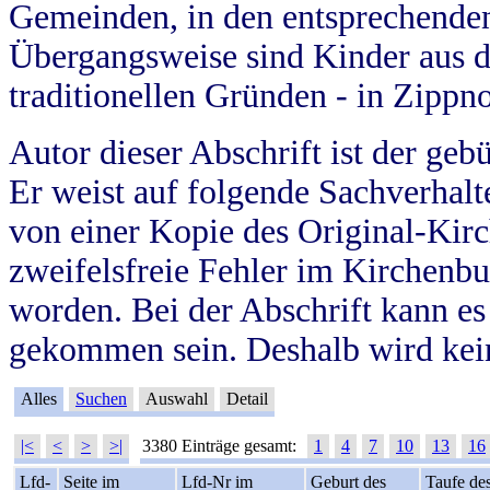
Gemeinden, in den entsprechende
Übergangsweise sind Kinder aus 
traditionellen Gründen - in Zippn
Autor dieser Abschrift ist der geb
Er weist auf folgende Sachverhalte
von einer Kopie des Original-Kirc
zweifelsfreie Fehler im Kirchenbuc
worden. Bei der Abschrift kann e
gekommen sein. Deshalb wird kein
Alles
Suchen
Auswahl
Detail
|<
<
>
>|
3380 Einträge gesamt:
1
4
7
10
13
16
Lfd-
Seite im
Lfd-Nr im
Geburt des
Taufe de