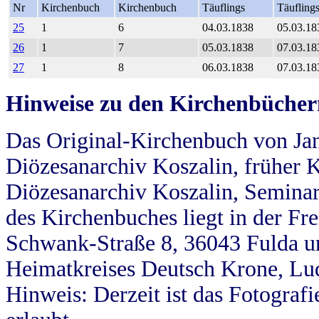
Nr
Kirchenbuch
Kirchenbuch
Täuflings
Täufling
25
1
6
04.03.1838
05.03.18
26
1
7
05.03.1838
07.03.18
27
1
8
06.03.1838
07.03.18
Hinweise zu den Kirchenbücher
Das Original-Kirchenbuch von Jan
Diözesanarchiv Koszalin, früher Kö
Diözesanarchiv Koszalin, Seminar
des Kirchenbuches liegt in der Fr
Schwank-Straße 8, 36043 Fulda u
Heimatkreises Deutsch Krone, Lu
Hinweis: Derzeit ist das Fotograf