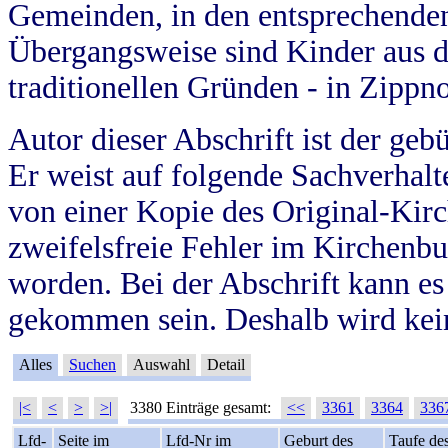
Gemeinden, in den entsprechende
Übergangsweise sind Kinder aus 
traditionellen Gründen - in Zippn
Autor dieser Abschrift ist der geb
Er weist auf folgende Sachverhalte
von einer Kopie des Original-Kirc
zweifelsfreie Fehler im Kirchenbuc
worden. Bei der Abschrift kann e
gekommen sein. Deshalb wird kein
Alles
Suchen
Auswahl
Detail
|<
<
>
>|
3380 Einträge gesamt:
<<
3361
3364
336
Lfd-
Seite im
Lfd-Nr im
Geburt des
Taufe de