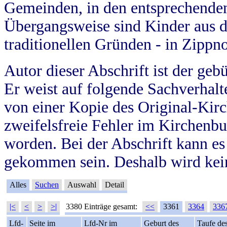
Gemeinden, in den entsprechende
Übergangsweise sind Kinder aus 
traditionellen Gründen - in Zippn
Autor dieser Abschrift ist der geb
Er weist auf folgende Sachverhalte
von einer Kopie des Original-Kirc
zweifelsfreie Fehler im Kirchenbuc
worden. Bei der Abschrift kann e
gekommen sein. Deshalb wird kein
Alles
Suchen
Auswahl
Detail
|<
<
>
>|
3380 Einträge gesamt:
<<
3361
3364
336
Lfd-
Seite im
Lfd-Nr im
Geburt des
Taufe de