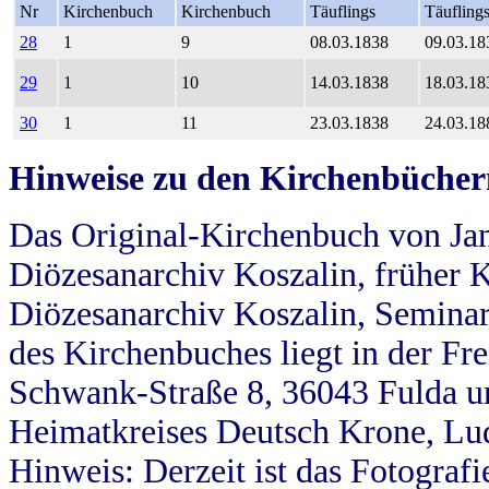
Nr
Kirchenbuch
Kirchenbuch
Täuflings
Täufling
28
1
9
08.03.1838
09.03.18
29
1
10
14.03.1838
18.03.18
30
1
11
23.03.1838
24.03.18
Hinweise zu den Kirchenbücher
Das Original-Kirchenbuch von Jan
Diözesanarchiv Koszalin, früher Kö
Diözesanarchiv Koszalin, Seminar
des Kirchenbuches liegt in der Fr
Schwank-Straße 8, 36043 Fulda u
Heimatkreises Deutsch Krone, Lu
Hinweis: Derzeit ist das Fotograf