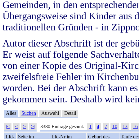
Gemeinden, in den entsprechende
Übergangsweise sind Kinder aus 
traditionellen Gründen - in Zippn
Autor dieser Abschrift ist der geb
Er weist auf folgende Sachverhalte
von einer Kopie des Original-Kirc
zweifelsfreie Fehler im Kirchenbuc
worden. Bei der Abschrift kann e
gekommen sein. Deshalb wird kein
Alles
Suchen
Auswahl
Detail
|<
<
>
>|
3380 Einträge gesamt:
1
4
7
10
13
16
Lfd-
Seite im
Lfd-Nr im
Geburt des
Taufe de