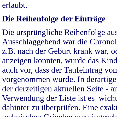
erlaubt.
Die Reihenfolge der Einträge
Die ursprüngliche Reihenfolge au
Ausschlaggebend war die Chronol
z.B. nach der Geburt krank war, od
anzeigen konnten, wurde das Kind
auch vor, dass der Taufeintrag vo
vorgenommen wurde. In derartigen
der derzeitigen aktuellen Seite -
Verwendung der Liste ist es wich
dahinter zu überprüfen. Eine exa
technischen Gründen nur eingesch