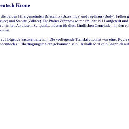
Deutsch Krone
ie beiden Filialgemeinden Briesenitz (Brzez`nica) und Jagdhaus (Budy). Früher g
yce) und Stabitz (Zdbice). Die Pfarrei Zippnow wurde im Jahr 1911 aufgeteilt und e
en errichtet. Ab diesem Zeitpunkt, müssen für diese ländlichen Gemeinden, in den
worden.
 auf folgende Sachverhalte hin: Die vorliegende Transkription ist von einer Kopie 
aber dennoch zu Übertragungsfehlern gekommen sein. Deshalb wird kein Anspruch auf 