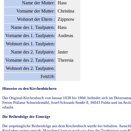
Name der Mutter:
Hass
Vorname der Mutter:
Christina
Wohnort der Eltern :
Zippnow
Name des 1. Taufpaten:
Hass
Vorname des 1. Taufpaten:
Andreas
Wohnort des 1. Taufpaten:
Name des 2. Taufpaten:
Jaster
Vorname des 2. Taufpaten:
Theresia
Wohnort des 2. Taufpaten:
Feld18:
Hinweise zu den Kirchenbüchern
Das Original-Kirchenbuch von Januar 1838 bis 1866, befindet sich im Diözesanarch
Freien Prälatur Schneidemühl, Josef-Schwank-Straße 8, 36043 Fulda und im Archi
erlaubt.
Die Reihenfolge der Einträge
Die ursprüngliche Reihenfolge aus dem Kirchenbuch wurde bei behalten. Ausschla
Kind eben später getauft. Manchmal kam es auch vor, dass der Taufeintrag vom Ki