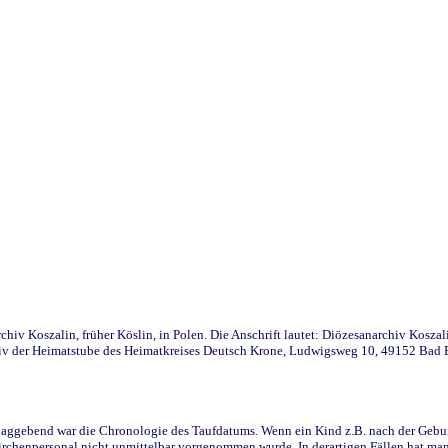
iv Koszalin, früher Köslin, in Polen. Die Anschrift lautet: Diözesanarchiv Koszal
v der Heimatstube des Heimatkreises Deutsch Krone, Ludwigsweg 10, 49152 Bad Ess
ggebend war die Chronologie des Taufdatums. Wenn ein Kind z.B. nach der Geburt 
rchenpersonal nicht unmittelbar vorgenommen wurde. In derartigen Fällen hat man d