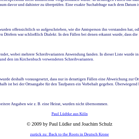
raum davor und dahinter zu überprüfen. Eine exakte Suchabfrage nach dem Datum i
den offensichtlich so aufgeschrieben, wie die Amtsperson ihn verstanden hat, ode
n Dörfern war schließlich Dialekt. In den Fällen bei denen erkannt wurde, dass di
t, wobei mehrere Schreibvarianten Anwendung fanden. In dieser Liste wurde in de
n und den im Kirchenbuch verwendeten Schreibvarianten.
wurde deshalb vorausgesetzt, dass nur in derartigen Fällen eine Abweichung zur O
eshalb ist bei der Ortsangabe für den Taufpaten ein Vorbehalt gegeben. Überwiegen
weitere Angaben wie z. B. eine Heirat, wurden nicht übernommen.
Paul Lüdtke aus Köln
© 2009 by Paul Lüdke und Joachim Schulz
zurück zu: Back to the Roots in Deutsch Krone