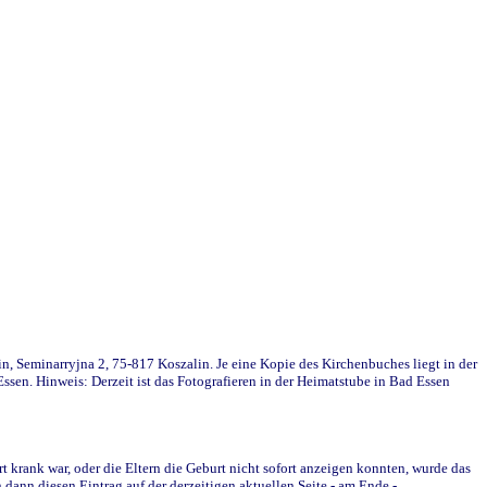
in, Seminarryjna 2, 75-817 Koszalin. Je eine Kopie des Kirchenbuches liegt in der
en. Hinweis: Derzeit ist das Fotografieren in der Heimatstube in Bad Essen
krank war, oder die Eltern die Geburt nicht sofort anzeigen konnten, wurde das
ann diesen Eintrag auf der derzeitigen aktuellen Seite - am Ende -