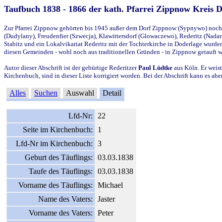
Taufbuch 1838 - 1866 der kath. Pfarrei Zippnow Kreis 
Zur Pfarrei Zippnow gehörten bis 1945 außer dem Dorf Zippnow (Sypnywo) noch d
(Dudylany), Freudenfier (Szwecja), Klawittersdorf (Glowaczewo), Rederitz (Nadarz
Stabitz und ein Lokalvikariat Rederitz mit der Tochterkirche in Doderlage wurd
diesen Gemeinden - wohl noch aus traditionellen Gründen - in Zippnow getauft 
Autor dieser Abschrift ist der gebürtige Rederitzer
Paul Lüdtke
aus Köln. Er weist
Kirchenbuch, sind in dieser Liste korrigiert worden. Bei der Abschrift kann es 
Alles
Suchen
Auswahl
Detail
Lfd-Nr:
22
Seite im Kirchenbuch:
1
Lfd-Nr im Kirchenbuch:
3
Geburt des Täuflings:
03.03.1838
Taufe des Täuflings:
03.03.1838
Vorname des Täuflings:
Michael
Name des Vaters:
Jaster
Vorname des Vaters:
Peter