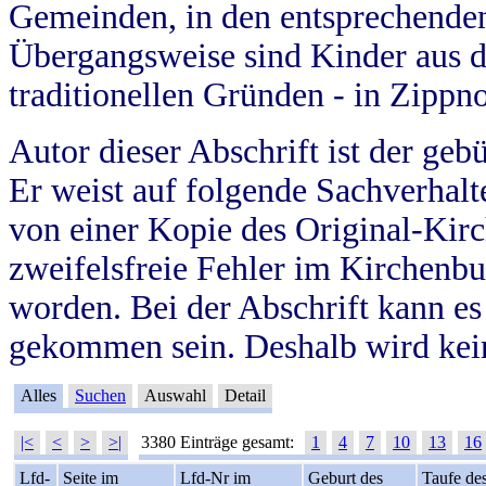
Gemeinden, in den entsprechende
Übergangsweise sind Kinder aus 
traditionellen Gründen - in Zippn
Autor dieser Abschrift ist der geb
Er weist auf folgende Sachverhalte
von einer Kopie des Original-Kirc
zweifelsfreie Fehler im Kirchenbuc
worden. Bei der Abschrift kann e
gekommen sein. Deshalb wird kein
Alles
Suchen
Auswahl
Detail
|<
<
>
>|
3380 Einträge gesamt:
1
4
7
10
13
16
Lfd-
Seite im
Lfd-Nr im
Geburt des
Taufe de