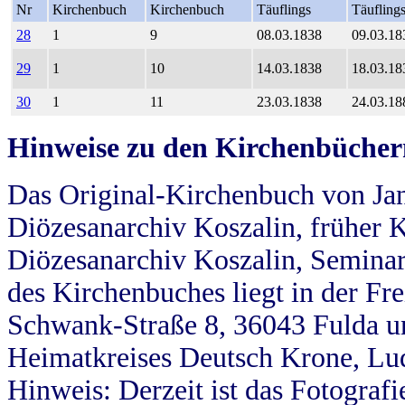
Nr
Kirchenbuch
Kirchenbuch
Täuflings
Täufling
28
1
9
08.03.1838
09.03.18
29
1
10
14.03.1838
18.03.18
30
1
11
23.03.1838
24.03.18
Hinweise zu den Kirchenbücher
Das Original-Kirchenbuch von Jan
Diözesanarchiv Koszalin, früher Kö
Diözesanarchiv Koszalin, Seminar
des Kirchenbuches liegt in der Fr
Schwank-Straße 8, 36043 Fulda u
Heimatkreises Deutsch Krone, Lu
Hinweis: Derzeit ist das Fotograf