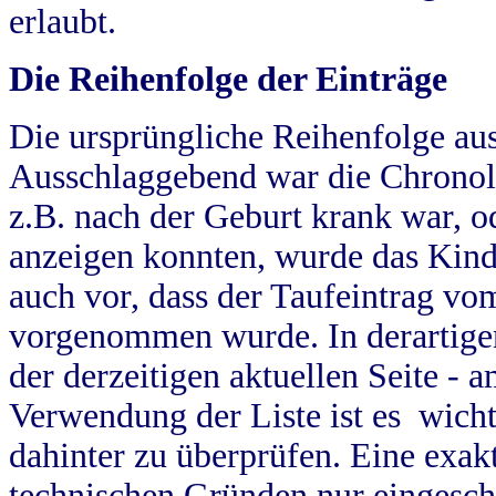
erlaubt.
Die Reihenfolge der Einträge
Die ursprüngliche Reihenfolge au
Ausschlaggebend war die Chronol
z.B. nach der Geburt krank war, od
anzeigen konnten, wurde das Kind
auch vor, dass der Taufeintrag vo
vorgenommen wurde. In derartigen
der derzeitigen aktuellen Seite -
Verwendung der Liste ist es wich
dahinter zu überprüfen. Eine exa
technischen Gründen nur eingesch