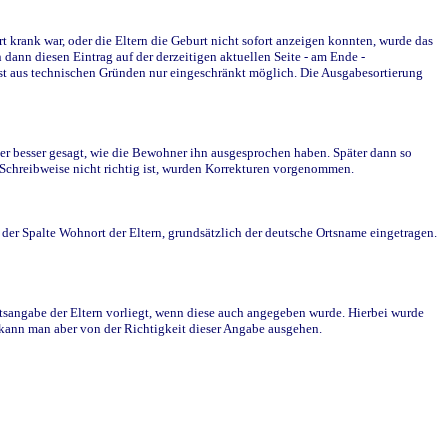
krank war, oder die Eltern die Geburt nicht sofort anzeigen konnten, wurde das
ann diesen Eintrag auf der derzeitigen aktuellen Seite - am Ende -
st aus technischen Gründen nur eingeschränkt möglich. Die Ausgabesortierung
r besser gesagt, wie die Bewohner ihn ausgesprochen haben. Später dann so
e Schreibweise nicht richtig ist, wurden Korrekturen vorgenommen.
r Spalte Wohnort der Eltern, grundsätzlich der deutsche Ortsname eingetragen.
rtsangabe der Eltern vorliegt, wenn diese auch angegeben wurde. Hierbei wurde
d kann man aber von der Richtigkeit dieser Angabe ausgehen.