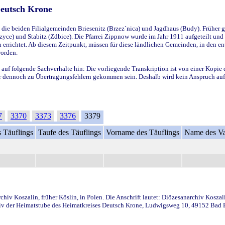
Deutsch Krone
ie beiden Filialgemeinden Briesenitz (Brzez`nica) und Jagdhaus (Budy). Früher g
yce) und Stabitz (Zdbice). Die Pfarrei Zippnow wurde im Jahr 1911 aufgeteilt und e
en errichtet. Ab diesem Zeitpunkt, müssen für diese ländlichen Gemeinden, in den
worden.
 auf folgende Sachverhalte hin: Die vorliegende Transkription ist von einer Kopie 
aber dennoch zu Übertragungsfehlern gekommen sein. Deshalb wird kein Anspruch auf 
7
3370
3373
3376
3379
 Täuflings
Taufe des Täuflings
Vorname des Täuflings
Name des Va
iv Koszalin, früher Köslin, in Polen. Die Anschrift lautet: Diözesanarchiv Koszal
v der Heimatstube des Heimatkreises Deutsch Krone, Ludwigsweg 10, 49152 Bad Ess