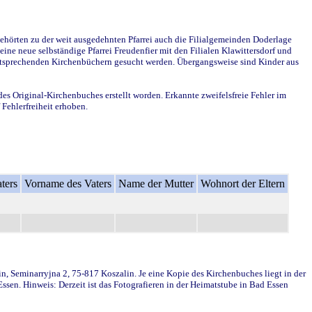
ehörten zu der weit ausgedehnten Pfarrei auch die Filialgemeinden Doderlage
ine neue selbständige Pfarrei Freudenfier mit den Filialen Klawittersdorf und
 entsprechenden Kirchenbüchern gesucht werden. Übergangsweise sind Kinder aus
des Original-Kirchenbuches erstellt worden. Erkannte zweifelsfreie Fehler im
Fehlerfreiheit erhoben.
ters
Vorname des Vaters
Name der Mutter
Wohnort der Eltern
in, Seminarryjna 2, 75-817 Koszalin. Je eine Kopie des Kirchenbuches liegt in der
en. Hinweis: Derzeit ist das Fotografieren in der Heimatstube in Bad Essen