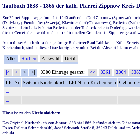
Taufbuch 1838 - 1866 der kath. Pfarrei Zippnow Kreis 
Zur Pfarrei Zippnow gehörten bis 1945 außer dem Dorf Zippnow (Sypnywo) noch d
(Dudylany), Freudenfier (Szwecja), Klawittersdorf (Glowaczewo), Rederitz (Nadarz
Stabitz und ein Lokalvikariat Rederitz mit der Tochterkirche in Doderlage wurd
diesen Gemeinden - wohl noch aus traditionellen Gründen - in Zippnow getauft 
Autor dieser Abschrift ist der gebürtige Rederitzer
Paul Lüdtke
aus Köln. Er weist
Kirchenbuch, sind in dieser Liste korrigiert worden. Bei der Abschrift kann es 
Alles
Suchen
Auswahl
Detail
|<
<
>
>|
3380 Einträge gesamt:
<<
3361
3364
336
Lfd-Nr
Seite im Kirchenbuch
Lfd-Nr im Kirchenbuch
Geburt des
...
...
Hinweise zu den Kirchenbüchern
Das Original-Kirchenbuch von Januar 1838 bis 1866, befindet sich im Diözesanarch
Freien Prälatur Schneidemühl, Josef-Schwank-Straße 8, 36043 Fulda und im Archi
erlaubt.