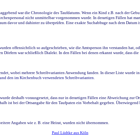
ggebend war die Chronologie des Taufdatums. Wenn ein Kind z.B. nach der Geburt 
rchenpersonal nicht unmittelbar vorgenommen wurde. In derartigen Fällen hat man d
raum davor und dahinter zu überprüfen. Eine exakte Suchabfrage nach dem Datum i
den offensichtlich so aufgeschrieben, wie die Amtsperson ihn verstanden hat, ode
n Dörfern war schließlich Dialekt. In den Fällen bei denen erkannt wurde, dass di
t, wobei mehrere Schreibvarianten Anwendung fanden. In dieser Liste wurde in de
n und den im Kirchenbuch verwendeten Schreibvarianten.
wurde deshalb vorausgesetzt, dass nur in derartigen Fällen eine Abweichung zur O
eshalb ist bei der Ortsangabe für den Taufpaten ein Vorbehalt gegeben. Überwiegen
weitere Angaben wie z. B. eine Heirat, wurden nicht übernommen.
Paul Lüdtke aus Köln