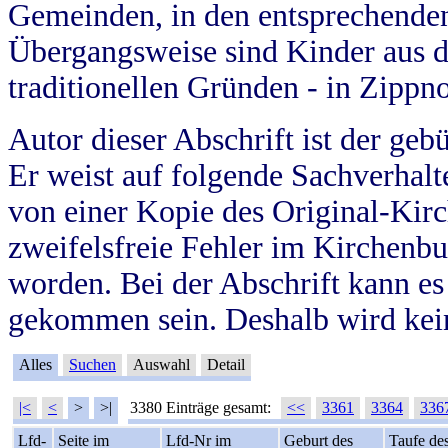
Gemeinden, in den entsprechende
Übergangsweise sind Kinder aus 
traditionellen Gründen - in Zippn
Autor dieser Abschrift ist der geb
Er weist auf folgende Sachverhalte
von einer Kopie des Original-Kirc
zweifelsfreie Fehler im Kirchenbuc
worden. Bei der Abschrift kann e
gekommen sein. Deshalb wird kein
Alles
Suchen
Auswahl
Detail
|<
<
>
>|
3380 Einträge gesamt:
<<
3361
3364
336
Lfd-
Seite im
Lfd-Nr im
Geburt des
Taufe de