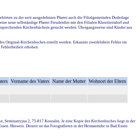
ehörten zu der weit ausgedehnten Pfarrei auch die Filialgemeinden Doderlage
ine neue selbständige Pfarrei Freudenfier mit den Filialen Klawittersdorf und
 entsprechenden Kirchenbüchern gesucht werden. Übergangsweise sind Kinder aus
des Original-Kirchenbuches erstellt worden. Erkannte zweifelsfreie Fehler im
Fehlerfreiheit erhoben.
ters
Vorname des Vaters
Name der Mutter
Wohnort der Eltern
in, Seminarryjna 2, 75-817 Koszalin. Je eine Kopie des Kirchenbuches liegt in der
en. Hinweis: Derzeit ist das Fotografieren in der Heimatstube in Bad Essen