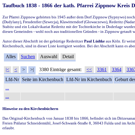
Taufbuch 1838 - 1866 der kath. Pfarrei Zippnow Kreis 
Zur Pfarrei Zippnow gehörten bis 1945 außer dem Dorf Zippnow (Sypnywo) noch d
(Dudylany), Freudenfier (Szwecja), Klawittersdorf (Glowaczewo), Rederitz (Nadarz
Stabitz und ein Lokalvikariat Rederitz mit der Tochterkirche in Doderlage wurd
diesen Gemeinden - wohl noch aus traditionellen Gründen - in Zippnow getauft 
Autor dieser Abschrift ist der gebürtige Rederitzer
Paul Lüdtke
aus Köln. Er weist
Kirchenbuch, sind in dieser Liste korrigiert worden. Bei der Abschrift kann es 
Alles
Suchen
Auswahl
Detail
|<
<
>
>|
3380 Einträge gesamt:
<<
3361
3364
336
Lfd-Nr
Seite im Kirchenbuch
Lfd-Nr im Kirchenbuch
Geburt des
...
...
Hinweise zu den Kirchenbüchern
Das Original-Kirchenbuch von Januar 1838 bis 1866, befindet sich im Diözesanarch
Freien Prälatur Schneidemühl, Josef-Schwank-Straße 8, 36043 Fulda und im Archi
erlaubt.