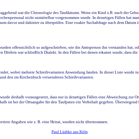
ggebend war die Chronologie des Taufdatums. Wenn ein Kind z.B. nach der Geburt 
rchenpersonal nicht unmittelbar vorgenommen wurde. In derartigen Fällen hat man d
raum davor und dahinter zu überprüfen. Eine exakte Suchabfrage nach dem Datum i
den offensichtlich so aufgeschrieben, wie die Amtsperson ihn verstanden hat, ode
n Dörfern war schließlich Dialekt. In den Fällen bei denen erkannt wurde, dass di
t, wobei mehrere Schreibvarianten Anwendung fanden. In dieser Liste wurde in de
n und den im Kirchenbuch verwendeten Schreibvarianten.
wurde deshalb vorausgesetzt, dass nur in derartigen Fällen eine Abweichung zur O
eshalb ist bei der Ortsangabe für den Taufpaten ein Vorbehalt gegeben. Überwiegen
weitere Angaben wie z. B. eine Heirat, wurden nicht übernommen.
Paul Lüdtke aus Köln