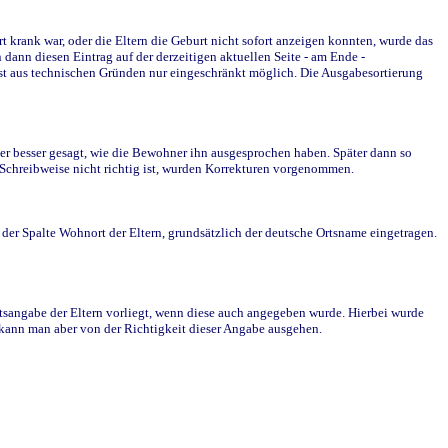
krank war, oder die Eltern die Geburt nicht sofort anzeigen konnten, wurde das
ann diesen Eintrag auf der derzeitigen aktuellen Seite - am Ende -
st aus technischen Gründen nur eingeschränkt möglich. Die Ausgabesortierung
r besser gesagt, wie die Bewohner ihn ausgesprochen haben. Später dann so
e Schreibweise nicht richtig ist, wurden Korrekturen vorgenommen.
r Spalte Wohnort der Eltern, grundsätzlich der deutsche Ortsname eingetragen.
rtsangabe der Eltern vorliegt, wenn diese auch angegeben wurde. Hierbei wurde
d kann man aber von der Richtigkeit dieser Angabe ausgehen.