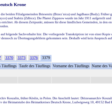
Deutsch Krone
ie beiden Filialgemeinden Briesenitz (Brzez`nica) und Jagdhaus (Budy). Früher g
yce) und Stabitz (Zdbice). Die Pfarrei Zippnow wurde im Jahr 1911 aufgeteilt und e
en errichtet. Ab diesem Zeitpunkt, müssen für diese ländlichen Gemeinden, in den
worden.
 auf folgende Sachverhalte hin: Die vorliegende Transkription ist von einer Kopie 
aber dennoch zu Übertragungsfehlern gekommen sein. Deshalb wird kein Anspruch auf 
7
3370
3373
3376
3379
 Täuflings
Taufe des Täuflings
Vorname des Täuflings
Name des Va
iv Koszalin, früher Köslin, in Polen. Die Anschrift lautet: Diözesanarchiv Koszal
v der Heimatstube des Heimatkreises Deutsch Krone, Ludwigsweg 10, 49152 Bad Ess