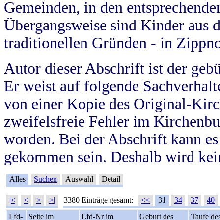
Gemeinden, in den entsprechende
Übergangsweise sind Kinder aus 
traditionellen Gründen - in Zippn
Autor dieser Abschrift ist der geb
Er weist auf folgende Sachverhalte
von einer Kopie des Original-Kirc
zweifelsfreie Fehler im Kirchenbuc
worden. Bei der Abschrift kann e
gekommen sein. Deshalb wird kein
Alles
Suchen
Auswahl
Detail
|<
<
>
>|
3380 Einträge gesamt:
<<
31
34
37
40
Lfd-
Seite im
Lfd-Nr im
Geburt des
Taufe de