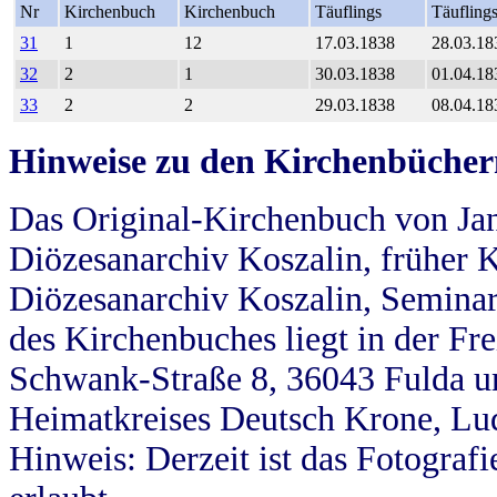
Nr
Kirchenbuch
Kirchenbuch
Täuflings
Täufling
31
1
12
17.03.1838
28.03.18
32
2
1
30.03.1838
01.04.18
33
2
2
29.03.1838
08.04.18
Hinweise zu den Kirchenbücher
Das Original-Kirchenbuch von Jan
Diözesanarchiv Koszalin, früher Kö
Diözesanarchiv Koszalin, Seminar
des Kirchenbuches liegt in der Fr
Schwank-Straße 8, 36043 Fulda u
Heimatkreises Deutsch Krone, Lu
Hinweis: Derzeit ist das Fotograf