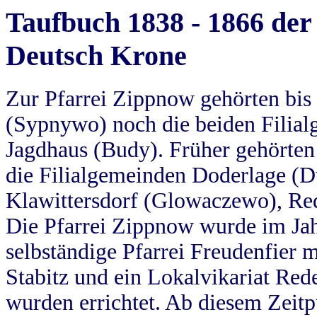
Taufbuch 1838 - 1866 der
Deutsch Krone
Zur Pfarrei Zippnow gehörten bi
(Sypnywo) noch die beiden Filial
Jagdhaus (Budy). Früher gehörten 
die Filialgemeinden Doderlage (D
Klawittersdorf (Glowaczewo), Red
Die Pfarrei Zippnow wurde im Jah
selbständige Pfarrei Freudenfier m
Stabitz und ein Lokalvikariat Red
wurden errichtet. Ab diesem Zeitp