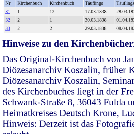
Nr
Kirchenbuch
Kirchenbuch
Täuflings
Täufling
31
1
12
17.03.1838
28.03.18
32
2
1
30.03.1838
01.04.18
33
2
2
29.03.1838
08.04.18
Hinweise zu den Kirchenbücher
Das Original-Kirchenbuch von Jan
Diözesanarchiv Koszalin, früher Kö
Diözesanarchiv Koszalin, Seminar
des Kirchenbuches liegt in der Fr
Schwank-Straße 8, 36043 Fulda u
Heimatkreises Deutsch Krone, Lu
Hinweis: Derzeit ist das Fotograf