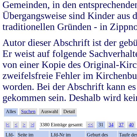
Gemeinden, in den entsprechende
Übergangsweise sind Kinder aus 
traditionellen Gründen - in Zippn
Autor dieser Abschrift ist der geb
Er weist auf folgende Sachverhalte
von einer Kopie des Original-Kirc
zweifelsfreie Fehler im Kirchenbuc
worden. Bei der Abschrift kann e
gekommen sein. Deshalb wird kein
Alles
Suchen
Auswahl
Detail
|<
<
>
>|
3380 Einträge gesamt:
<<
31
34
37
40
Lfd-
Seite im
Lfd-Nr im
Geburt des
Taufe de