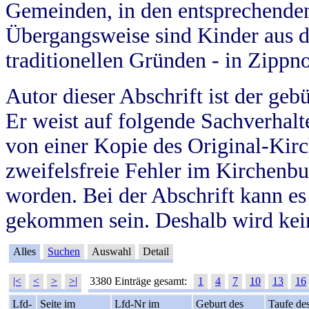
Gemeinden, in den entsprechende
Übergangsweise sind Kinder aus 
traditionellen Gründen - in Zippn
Autor dieser Abschrift ist der geb
Er weist auf folgende Sachverhalte
von einer Kopie des Original-Kirc
zweifelsfreie Fehler im Kirchenbuc
worden. Bei der Abschrift kann e
gekommen sein. Deshalb wird kein
Alles
Suchen
Auswahl
Detail
|<
<
>
>|
3380 Einträge gesamt:
1
4
7
10
13
16
Lfd-
Seite im
Lfd-Nr im
Geburt des
Taufe de