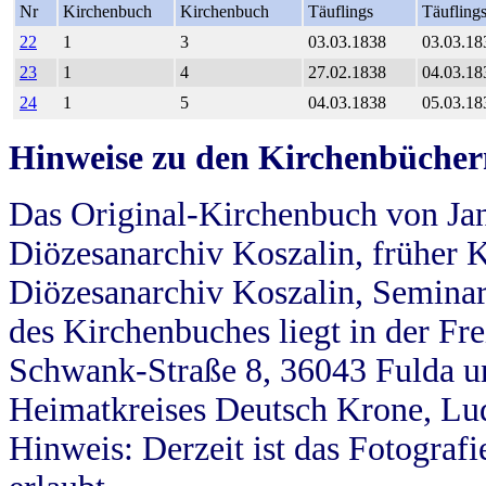
Nr
Kirchenbuch
Kirchenbuch
Täuflings
Täufling
22
1
3
03.03.1838
03.03.18
23
1
4
27.02.1838
04.03.18
24
1
5
04.03.1838
05.03.18
Hinweise zu den Kirchenbücher
Das Original-Kirchenbuch von Jan
Diözesanarchiv Koszalin, früher Kö
Diözesanarchiv Koszalin, Seminar
des Kirchenbuches liegt in der Fr
Schwank-Straße 8, 36043 Fulda u
Heimatkreises Deutsch Krone, Lu
Hinweis: Derzeit ist das Fotograf