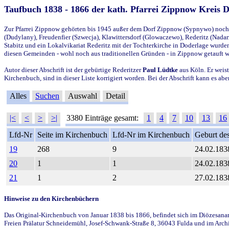
Taufbuch 1838 - 1866 der kath. Pfarrei Zippnow Kreis 
Zur Pfarrei Zippnow gehörten bis 1945 außer dem Dorf Zippnow (Sypnywo) noch d
(Dudylany), Freudenfier (Szwecja), Klawittersdorf (Glowaczewo), Rederitz (Nadarz
Stabitz und ein Lokalvikariat Rederitz mit der Tochterkirche in Doderlage wurd
diesen Gemeinden - wohl noch aus traditionellen Gründen - in Zippnow getauft 
Autor dieser Abschrift ist der gebürtige Rederitzer
Paul Lüdtke
aus Köln. Er weist
Kirchenbuch, sind in dieser Liste korrigiert worden. Bei der Abschrift kann es 
Alles
Suchen
Auswahl
Detail
|<
<
>
>|
3380 Einträge gesamt:
1
4
7
10
13
16
Lfd-Nr
Seite im Kirchenbuch
Lfd-Nr im Kirchenbuch
Geburt des
19
268
9
24.02.183
20
1
1
24.02.183
21
1
2
27.02.183
Hinweise zu den Kirchenbüchern
Das Original-Kirchenbuch von Januar 1838 bis 1866, befindet sich im Diözesanarch
Freien Prälatur Schneidemühl, Josef-Schwank-Straße 8, 36043 Fulda und im Archi