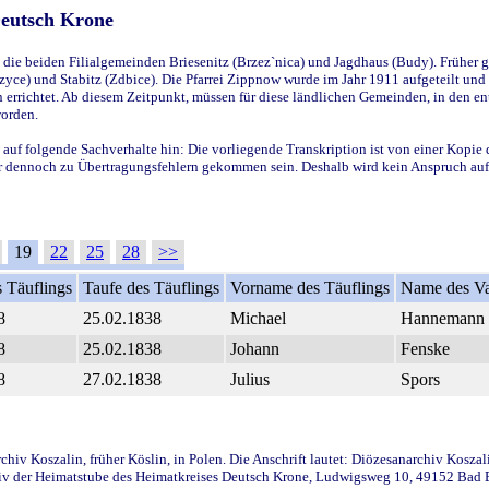
Deutsch Krone
ie beiden Filialgemeinden Briesenitz (Brzez`nica) und Jagdhaus (Budy). Früher g
yce) und Stabitz (Zdbice). Die Pfarrei Zippnow wurde im Jahr 1911 aufgeteilt und e
en errichtet. Ab diesem Zeitpunkt, müssen für diese ländlichen Gemeinden, in den
worden.
 auf folgende Sachverhalte hin: Die vorliegende Transkription ist von einer Kopie 
aber dennoch zu Übertragungsfehlern gekommen sein. Deshalb wird kein Anspruch auf 
19
22
25
28
>>
 Täuflings
Taufe des Täuflings
Vorname des Täuflings
Name des Va
8
25.02.1838
Michael
Hannemann
8
25.02.1838
Johann
Fenske
8
27.02.1838
Julius
Spors
iv Koszalin, früher Köslin, in Polen. Die Anschrift lautet: Diözesanarchiv Koszal
v der Heimatstube des Heimatkreises Deutsch Krone, Ludwigsweg 10, 49152 Bad Ess