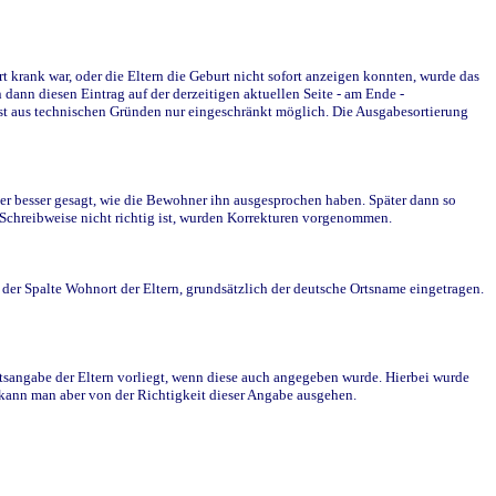
krank war, oder die Eltern die Geburt nicht sofort anzeigen konnten, wurde das
ann diesen Eintrag auf der derzeitigen aktuellen Seite - am Ende -
st aus technischen Gründen nur eingeschränkt möglich. Die Ausgabesortierung
r besser gesagt, wie die Bewohner ihn ausgesprochen haben. Später dann so
e Schreibweise nicht richtig ist, wurden Korrekturen vorgenommen.
r Spalte Wohnort der Eltern, grundsätzlich der deutsche Ortsname eingetragen.
rtsangabe der Eltern vorliegt, wenn diese auch angegeben wurde. Hierbei wurde
d kann man aber von der Richtigkeit dieser Angabe ausgehen.