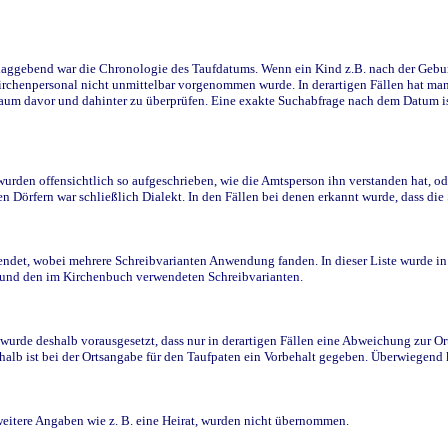
ggebend war die Chronologie des Taufdatums. Wenn ein Kind z.B. nach der Geburt 
rchenpersonal nicht unmittelbar vorgenommen wurde. In derartigen Fällen hat man d
raum davor und dahinter zu überprüfen. Eine exakte Suchabfrage nach dem Datum i
den offensichtlich so aufgeschrieben, wie die Amtsperson ihn verstanden hat, ode
n Dörfern war schließlich Dialekt. In den Fällen bei denen erkannt wurde, dass di
t, wobei mehrere Schreibvarianten Anwendung fanden. In dieser Liste wurde in de
n und den im Kirchenbuch verwendeten Schreibvarianten.
wurde deshalb vorausgesetzt, dass nur in derartigen Fällen eine Abweichung zur O
eshalb ist bei der Ortsangabe für den Taufpaten ein Vorbehalt gegeben. Überwiegen
weitere Angaben wie z. B. eine Heirat, wurden nicht übernommen.