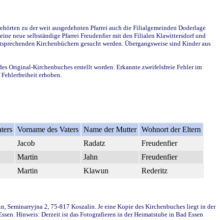
ehörten zu der weit ausgedehnten Pfarrei auch die Filialgemeinden Doderlage
ine neue selbständige Pfarrei Freudenfier mit den Filialen Klawittersdorf und
 entsprechenden Kirchenbüchern gesucht werden. Übergangsweise sind Kinder aus
des Original-Kirchenbuches erstellt worden. Erkannte zweifelsfreie Fehler im
Fehlerfreiheit erhoben.
ters
Vorname des Vaters
Name der Mutter
Wohnort der Eltern
Jacob
Radatz
Freudenfier
Martin
Jahn
Freudenfier
Martin
Klawun
Rederitz
in, Seminarryjna 2, 75-817 Koszalin. Je eine Kopie des Kirchenbuches liegt in der
en. Hinweis: Derzeit ist das Fotografieren in der Heimatstube in Bad Essen