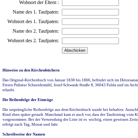
Wohnort der Eltern :
Name des 1. Taufpaten:
Wohnort des 1. Taufpaten:
Name des 2. Taufpaten:
Wohnort des 2. Taufpaten:
Hinweise zu den Kirchenbüchern
Das Original-Kirchenbuch von Januar 1838 bis 1866, befindet sich im Diözesanarch
Freien Prälatur Schneidemühl, Josef-Schwank-Straße 8, 36043 Fulda und im Archi
erlaubt.
Die Reihenfolge der Einträge
Die ursprüngliche Reihenfolge aus dem Kirchenbuch wurde bei behalten. Ausschla
Kind eben später getauft. Manchmal kam es auch vor, dass der Taufeintrag vom Ki
vorgenommen. Bei der Verwendung der Liste ist es wichtig, einen gewissen Zeit
erfolgt nach Tag, Monat und Jahr.
Schreibweise der Namen