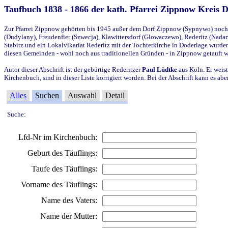
Taufbuch 1838 - 1866 der kath. Pfarrei Zippnow Kreis 
Zur Pfarrei Zippnow gehörten bis 1945 außer dem Dorf Zippnow (Sypnywo) noch d
(Dudylany), Freudenfier (Szwecja), Klawittersdorf (Glowaczewo), Rederitz (Nadarz
Stabitz und ein Lokalvikariat Rederitz mit der Tochterkirche in Doderlage wurd
diesen Gemeinden - wohl noch aus traditionellen Gründen - in Zippnow getauft 
Autor dieser Abschrift ist der gebürtige Rederitzer
Paul Lüdtke
aus Köln. Er weist
Kirchenbuch, sind in dieser Liste korrigiert worden. Bei der Abschrift kann es 
Alles
Suchen
Auswahl
Detail
Suche:
Lfd-Nr im Kirchenbuch:
Geburt des Täuflings:
Taufe des Täuflings:
Vorname des Täuflings:
Name des Vaters:
Name der Mutter: