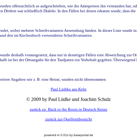
den offensichtlich so aufgeschrieben, wie die Amtsperson ihn verstanden hat, ode
n Dörfern war schließlich Dialekt. In den Fällen bei denen erkannt wurde, dass di
t, wobei mehrere Schreibvarianten Anwendung fanden. In dieser Liste wurde in de
n und den im Kirchenbuch verwendeten Schreibvarianten.
wurde deshalb vorausgesetzt, dass nur in derartigen Fällen eine Abweichung zur O
eshalb ist bei der Ortsangabe für den Taufpaten ein Vorbehalt gegeben. Überwiegen
weitere Angaben wie z. B. eine Heirat, wurden nicht übernommen.
Paul Lüdtke aus Köln
© 2009 by Paul Lüdke und Joachim Schulz
zurück zu: Back to the Roots in Deutsch Krone
zurück zur Quellenübersicht
powered in 0.01s by baseportal.de