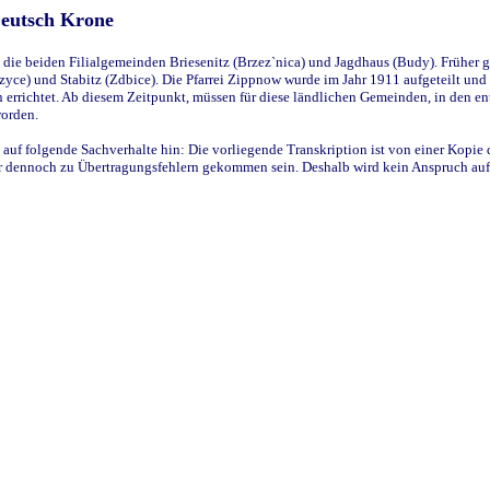
Deutsch Krone
ie beiden Filialgemeinden Briesenitz (Brzez`nica) und Jagdhaus (Budy). Früher g
yce) und Stabitz (Zdbice). Die Pfarrei Zippnow wurde im Jahr 1911 aufgeteilt und e
en errichtet. Ab diesem Zeitpunkt, müssen für diese ländlichen Gemeinden, in den
worden.
 auf folgende Sachverhalte hin: Die vorliegende Transkription ist von einer Kopie 
aber dennoch zu Übertragungsfehlern gekommen sein. Deshalb wird kein Anspruch auf 