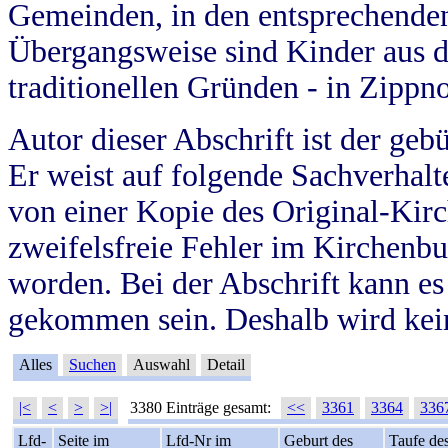
Gemeinden, in den entsprechende
Übergangsweise sind Kinder aus 
traditionellen Gründen - in Zippn
Autor dieser Abschrift ist der geb
Er weist auf folgende Sachverhalte
von einer Kopie des Original-Kirc
zweifelsfreie Fehler im Kirchenbuc
worden. Bei der Abschrift kann e
gekommen sein. Deshalb wird kein
Alles
Suchen
Auswahl
Detail
|<
<
>
>|
3380 Einträge gesamt:
<<
3361
3364
336
Lfd-
Seite im
Lfd-Nr im
Geburt des
Taufe de