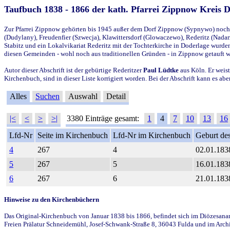
Taufbuch 1838 - 1866 der kath. Pfarrei Zippnow Kreis 
Zur Pfarrei Zippnow gehörten bis 1945 außer dem Dorf Zippnow (Sypnywo) noch d
(Dudylany), Freudenfier (Szwecja), Klawittersdorf (Glowaczewo), Rederitz (Nadarz
Stabitz und ein Lokalvikariat Rederitz mit der Tochterkirche in Doderlage wurd
diesen Gemeinden - wohl noch aus traditionellen Gründen - in Zippnow getauft 
Autor dieser Abschrift ist der gebürtige Rederitzer
Paul Lüdtke
aus Köln. Er weist
Kirchenbuch, sind in dieser Liste korrigiert worden. Bei der Abschrift kann es 
Alles
Suchen
Auswahl
Detail
|<
<
>
>|
3380 Einträge gesamt:
1
4
7
10
13
16
Lfd-Nr
Seite im Kirchenbuch
Lfd-Nr im Kirchenbuch
Geburt des
4
267
4
02.01.183
5
267
5
16.01.183
6
267
6
21.01.183
Hinweise zu den Kirchenbüchern
Das Original-Kirchenbuch von Januar 1838 bis 1866, befindet sich im Diözesanarch
Freien Prälatur Schneidemühl, Josef-Schwank-Straße 8, 36043 Fulda und im Archi