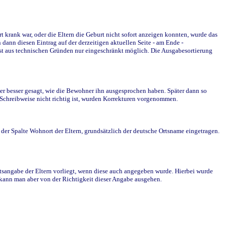
krank war, oder die Eltern die Geburt nicht sofort anzeigen konnten, wurde das
ann diesen Eintrag auf der derzeitigen aktuellen Seite - am Ende -
st aus technischen Gründen nur eingeschränkt möglich. Die Ausgabesortierung
r besser gesagt, wie die Bewohner ihn ausgesprochen haben. Später dann so
e Schreibweise nicht richtig ist, wurden Korrekturen vorgenommen.
r Spalte Wohnort der Eltern, grundsätzlich der deutsche Ortsname eingetragen.
rtsangabe der Eltern vorliegt, wenn diese auch angegeben wurde. Hierbei wurde
d kann man aber von der Richtigkeit dieser Angabe ausgehen.