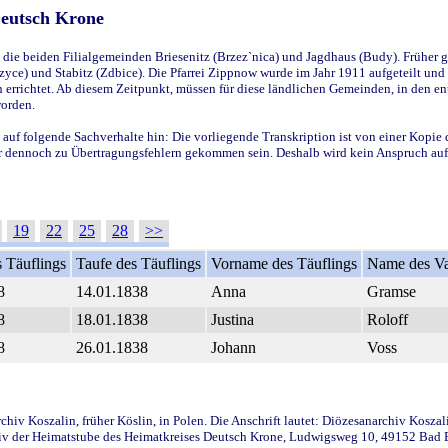
Deutsch Krone
ie beiden Filialgemeinden Briesenitz (Brzez`nica) und Jagdhaus (Budy). Früher g
yce) und Stabitz (Zdbice). Die Pfarrei Zippnow wurde im Jahr 1911 aufgeteilt und e
en errichtet. Ab diesem Zeitpunkt, müssen für diese ländlichen Gemeinden, in den
worden.
 auf folgende Sachverhalte hin: Die vorliegende Transkription ist von einer Kopie 
aber dennoch zu Übertragungsfehlern gekommen sein. Deshalb wird kein Anspruch auf 
19
22
25
28
>>
 Täuflings
Taufe des Täuflings
Vorname des Täuflings
Name des Va
8
14.01.1838
Anna
Gramse
8
18.01.1838
Justina
Roloff
8
26.01.1838
Johann
Voss
iv Koszalin, früher Köslin, in Polen. Die Anschrift lautet: Diözesanarchiv Koszal
v der Heimatstube des Heimatkreises Deutsch Krone, Ludwigsweg 10, 49152 Bad Ess