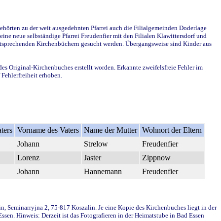
ehörten zu der weit ausgedehnten Pfarrei auch die Filialgemeinden Doderlage
ine neue selbständige Pfarrei Freudenfier mit den Filialen Klawittersdorf und
 entsprechenden Kirchenbüchern gesucht werden. Übergangsweise sind Kinder aus
des Original-Kirchenbuches erstellt worden. Erkannte zweifelsfreie Fehler im
Fehlerfreiheit erhoben.
ters
Vorname des Vaters
Name der Mutter
Wohnort der Eltern
Johann
Strelow
Freudenfier
Lorenz
Jaster
Zippnow
Johann
Hannemann
Freudenfier
in, Seminarryjna 2, 75-817 Koszalin. Je eine Kopie des Kirchenbuches liegt in der
en. Hinweis: Derzeit ist das Fotografieren in der Heimatstube in Bad Essen