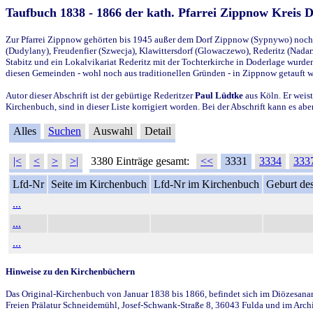
Taufbuch 1838 - 1866 der kath. Pfarrei Zippnow Kreis 
Zur Pfarrei Zippnow gehörten bis 1945 außer dem Dorf Zippnow (Sypnywo) noch d
(Dudylany), Freudenfier (Szwecja), Klawittersdorf (Glowaczewo), Rederitz (Nadarz
Stabitz und ein Lokalvikariat Rederitz mit der Tochterkirche in Doderlage wurd
diesen Gemeinden - wohl noch aus traditionellen Gründen - in Zippnow getauft 
Autor dieser Abschrift ist der gebürtige Rederitzer
Paul Lüdtke
aus Köln. Er weist
Kirchenbuch, sind in dieser Liste korrigiert worden. Bei der Abschrift kann es 
Alles
Suchen
Auswahl
Detail
|<
<
>
>|
3380 Einträge gesamt:
<<
3331
3334
333
Lfd-Nr
Seite im Kirchenbuch
Lfd-Nr im Kirchenbuch
Geburt des
...
...
...
Hinweise zu den Kirchenbüchern
Das Original-Kirchenbuch von Januar 1838 bis 1866, befindet sich im Diözesanarch
Freien Prälatur Schneidemühl, Josef-Schwank-Straße 8, 36043 Fulda und im Archi