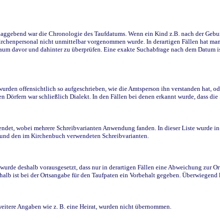
ggebend war die Chronologie des Taufdatums. Wenn ein Kind z.B. nach der Geburt 
rchenpersonal nicht unmittelbar vorgenommen wurde. In derartigen Fällen hat man d
raum davor und dahinter zu überprüfen. Eine exakte Suchabfrage nach dem Datum i
den offensichtlich so aufgeschrieben, wie die Amtsperson ihn verstanden hat, ode
n Dörfern war schließlich Dialekt. In den Fällen bei denen erkannt wurde, dass di
t, wobei mehrere Schreibvarianten Anwendung fanden. In dieser Liste wurde in de
n und den im Kirchenbuch verwendeten Schreibvarianten.
wurde deshalb vorausgesetzt, dass nur in derartigen Fällen eine Abweichung zur O
eshalb ist bei der Ortsangabe für den Taufpaten ein Vorbehalt gegeben. Überwiegen
weitere Angaben wie z. B. eine Heirat, wurden nicht übernommen.