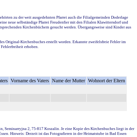
ehörten zu der weit ausgedehnten Pfarrei auch die Filialgemeinden Doderlage
ine neue selbständige Pfarrei Freudenfier mit den Filialen Klawittersdorf und
 entsprechenden Kirchenbüchern gesucht werden. Übergangsweise sind Kinder aus
des Original-Kirchenbuches erstellt worden. Erkannte zweifelsfreie Fehler im
Fehlerfreiheit erhoben.
ters
Vorname des Vaters
Name der Mutter
Wohnort der Eltern
in, Seminarryjna 2, 75-817 Koszalin. Je eine Kopie des Kirchenbuches liegt in der
en. Hinweis: Derzeit ist das Fotografieren in der Heimatstube in Bad Essen