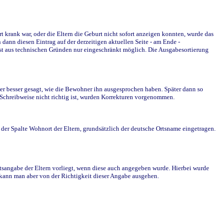
krank war, oder die Eltern die Geburt nicht sofort anzeigen konnten, wurde das
ann diesen Eintrag auf der derzeitigen aktuellen Seite - am Ende -
st aus technischen Gründen nur eingeschränkt möglich. Die Ausgabesortierung
r besser gesagt, wie die Bewohner ihn ausgesprochen haben. Später dann so
e Schreibweise nicht richtig ist, wurden Korrekturen vorgenommen.
r Spalte Wohnort der Eltern, grundsätzlich der deutsche Ortsname eingetragen.
rtsangabe der Eltern vorliegt, wenn diese auch angegeben wurde. Hierbei wurde
d kann man aber von der Richtigkeit dieser Angabe ausgehen.