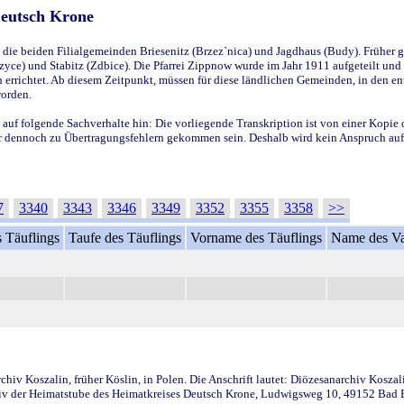
Deutsch Krone
ie beiden Filialgemeinden Briesenitz (Brzez`nica) und Jagdhaus (Budy). Früher g
yce) und Stabitz (Zdbice). Die Pfarrei Zippnow wurde im Jahr 1911 aufgeteilt und e
en errichtet. Ab diesem Zeitpunkt, müssen für diese ländlichen Gemeinden, in den
worden.
 auf folgende Sachverhalte hin: Die vorliegende Transkription ist von einer Kopie 
aber dennoch zu Übertragungsfehlern gekommen sein. Deshalb wird kein Anspruch auf 
7
3340
3343
3346
3349
3352
3355
3358
>>
 Täuflings
Taufe des Täuflings
Vorname des Täuflings
Name des Va
iv Koszalin, früher Köslin, in Polen. Die Anschrift lautet: Diözesanarchiv Koszal
v der Heimatstube des Heimatkreises Deutsch Krone, Ludwigsweg 10, 49152 Bad Ess