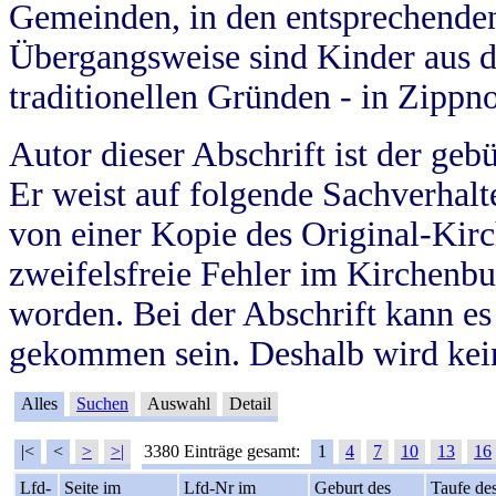
Gemeinden, in den entsprechende
Übergangsweise sind Kinder aus 
traditionellen Gründen - in Zippn
Autor dieser Abschrift ist der geb
Er weist auf folgende Sachverhalte
von einer Kopie des Original-Kirc
zweifelsfreie Fehler im Kirchenbuc
worden. Bei der Abschrift kann e
gekommen sein. Deshalb wird kein
Alles
Suchen
Auswahl
Detail
|<
<
>
>|
3380 Einträge gesamt:
1
4
7
10
13
16
Lfd-
Seite im
Lfd-Nr im
Geburt des
Taufe de