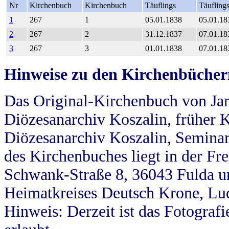
Nr
Kirchenbuch
Kirchenbuch
Täuflings
Täufling
1
267
1
05.01.1838
05.01.18
2
267
2
31.12.1837
07.01.18
3
267
3
01.01.1838
07.01.18
Hinweise zu den Kirchenbücher
Das Original-Kirchenbuch von Jan
Diözesanarchiv Koszalin, früher Kö
Diözesanarchiv Koszalin, Seminar
des Kirchenbuches liegt in der Fr
Schwank-Straße 8, 36043 Fulda u
Heimatkreises Deutsch Krone, Lu
Hinweis: Derzeit ist das Fotograf