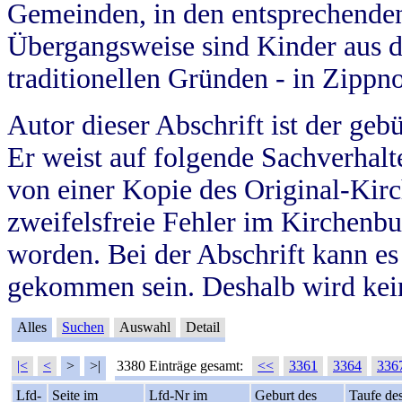
Gemeinden, in den entsprechende
Übergangsweise sind Kinder aus 
traditionellen Gründen - in Zippn
Autor dieser Abschrift ist der geb
Er weist auf folgende Sachverhalte
von einer Kopie des Original-Kirc
zweifelsfreie Fehler im Kirchenbuc
worden. Bei der Abschrift kann e
gekommen sein. Deshalb wird kein
Alles
Suchen
Auswahl
Detail
|<
<
>
>|
3380 Einträge gesamt:
<<
3361
3364
336
Lfd-
Seite im
Lfd-Nr im
Geburt des
Taufe de