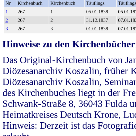
Nr
Kirchenbuch
Kirchenbuch
Täuflings
Täufling
1
267
1
05.01.1838
05.01.18
2
267
2
31.12.1837
07.01.18
3
267
3
01.01.1838
07.01.18
Hinweise zu den Kirchenbücher
Das Original-Kirchenbuch von Jan
Diözesanarchiv Koszalin, früher Kö
Diözesanarchiv Koszalin, Seminar
des Kirchenbuches liegt in der Fr
Schwank-Straße 8, 36043 Fulda u
Heimatkreises Deutsch Krone, Lu
Hinweis: Derzeit ist das Fotograf