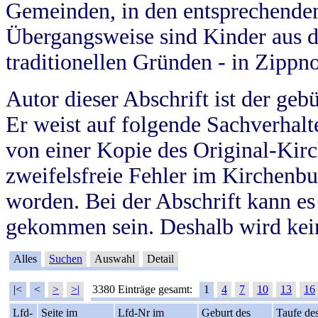
Gemeinden, in den entsprechende
Übergangsweise sind Kinder aus 
traditionellen Gründen - in Zippn
Autor dieser Abschrift ist der geb
Er weist auf folgende Sachverhalte
von einer Kopie des Original-Kirc
zweifelsfreie Fehler im Kirchenbuc
worden. Bei der Abschrift kann e
gekommen sein. Deshalb wird kein
Alles
Suchen
Auswahl
Detail
|<
<
>
>|
3380 Einträge gesamt:
1
4
7
10
13
16
Lfd-
Seite im
Lfd-Nr im
Geburt des
Taufe de