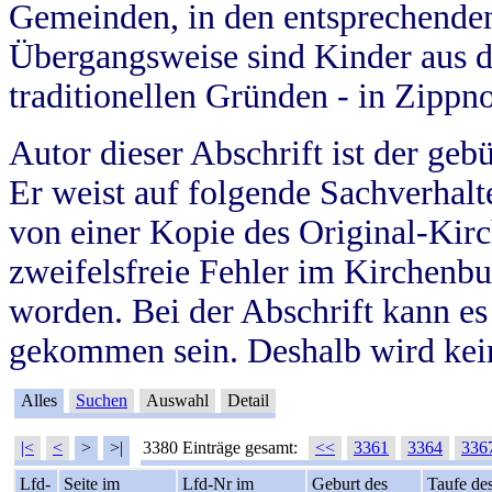
Gemeinden, in den entsprechende
Übergangsweise sind Kinder aus 
traditionellen Gründen - in Zippn
Autor dieser Abschrift ist der geb
Er weist auf folgende Sachverhalte
von einer Kopie des Original-Kirc
zweifelsfreie Fehler im Kirchenbuc
worden. Bei der Abschrift kann e
gekommen sein. Deshalb wird kein
Alles
Suchen
Auswahl
Detail
|<
<
>
>|
3380 Einträge gesamt:
<<
3361
3364
336
Lfd-
Seite im
Lfd-Nr im
Geburt des
Taufe de