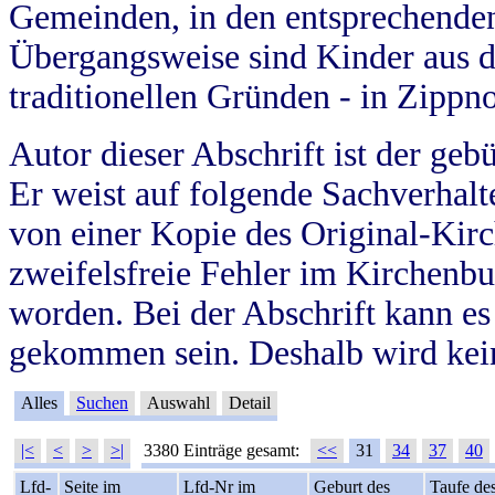
Gemeinden, in den entsprechende
Übergangsweise sind Kinder aus 
traditionellen Gründen - in Zippn
Autor dieser Abschrift ist der geb
Er weist auf folgende Sachverhalte
von einer Kopie des Original-Kirc
zweifelsfreie Fehler im Kirchenbuc
worden. Bei der Abschrift kann e
gekommen sein. Deshalb wird kein
Alles
Suchen
Auswahl
Detail
|<
<
>
>|
3380 Einträge gesamt:
<<
31
34
37
40
Lfd-
Seite im
Lfd-Nr im
Geburt des
Taufe de