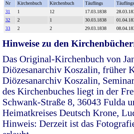
Nr
Kirchenbuch
Kirchenbuch
Täuflings
Täufling
31
1
12
17.03.1838
28.03.18
32
2
1
30.03.1838
01.04.18
33
2
2
29.03.1838
08.04.18
Hinweise zu den Kirchenbücher
Das Original-Kirchenbuch von Jan
Diözesanarchiv Koszalin, früher Kö
Diözesanarchiv Koszalin, Seminar
des Kirchenbuches liegt in der Fr
Schwank-Straße 8, 36043 Fulda u
Heimatkreises Deutsch Krone, Lu
Hinweis: Derzeit ist das Fotograf