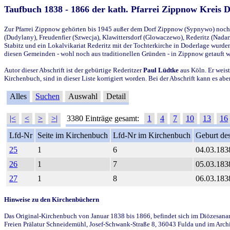
Taufbuch 1838 - 1866 der kath. Pfarrei Zippnow Kreis 
Zur Pfarrei Zippnow gehörten bis 1945 außer dem Dorf Zippnow (Sypnywo) noch d
(Dudylany), Freudenfier (Szwecja), Klawittersdorf (Glowaczewo), Rederitz (Nadarz
Stabitz und ein Lokalvikariat Rederitz mit der Tochterkirche in Doderlage wurd
diesen Gemeinden - wohl noch aus traditionellen Gründen - in Zippnow getauft 
Autor dieser Abschrift ist der gebürtige Rederitzer
Paul Lüdtke
aus Köln. Er weist
Kirchenbuch, sind in dieser Liste korrigiert worden. Bei der Abschrift kann es 
Alles
Suchen
Auswahl
Detail
|<
<
>
>|
3380 Einträge gesamt:
1
4
7
10
13
16
Lfd-Nr
Seite im Kirchenbuch
Lfd-Nr im Kirchenbuch
Geburt des
25
1
6
04.03.183
26
1
7
05.03.183
27
1
8
06.03.183
Hinweise zu den Kirchenbüchern
Das Original-Kirchenbuch von Januar 1838 bis 1866, befindet sich im Diözesanarch
Freien Prälatur Schneidemühl, Josef-Schwank-Straße 8, 36043 Fulda und im Archi