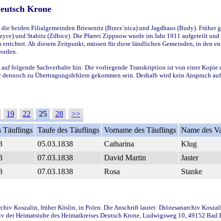
Deutsch Krone
ie beiden Filialgemeinden Briesenitz (Brzez`nica) und Jagdhaus (Budy). Früher g
yce) und Stabitz (Zdbice). Die Pfarrei Zippnow wurde im Jahr 1911 aufgeteilt und e
en errichtet. Ab diesem Zeitpunkt, müssen für diese ländlichen Gemeinden, in den
worden.
 auf folgende Sachverhalte hin: Die vorliegende Transkription ist von einer Kopie 
aber dennoch zu Übertragungsfehlern gekommen sein. Deshalb wird kein Anspruch auf 
19
22
25
28
>>
 Täuflings
Taufe des Täuflings
Vorname des Täuflings
Name des Va
8
05.03.1838
Catharina
Klug
8
07.03.1838
David Martin
Jaster
8
07.03.1838
Rosa
Stanke
iv Koszalin, früher Köslin, in Polen. Die Anschrift lautet: Diözesanarchiv Koszal
v der Heimatstube des Heimatkreises Deutsch Krone, Ludwigsweg 10, 49152 Bad Ess