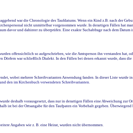
ggebend war die Chronologie des Taufdatums. Wenn ein Kind z.B. nach der Geburt 
rchenpersonal nicht unmittelbar vorgenommen wurde. In derartigen Fällen hat man d
raum davor und dahinter zu überprüfen. Eine exakte Suchabfrage nach dem Datum i
den offensichtlich so aufgeschrieben, wie die Amtsperson ihn verstanden hat, ode
n Dörfern war schließlich Dialekt. In den Fällen bei denen erkannt wurde, dass di
t, wobei mehrere Schreibvarianten Anwendung fanden. In dieser Liste wurde in de
n und den im Kirchenbuch verwendeten Schreibvarianten.
wurde deshalb vorausgesetzt, dass nur in derartigen Fällen eine Abweichung zur O
eshalb ist bei der Ortsangabe für den Taufpaten ein Vorbehalt gegeben. Überwiegen
weitere Angaben wie z. B. eine Heirat, wurden nicht übernommen.