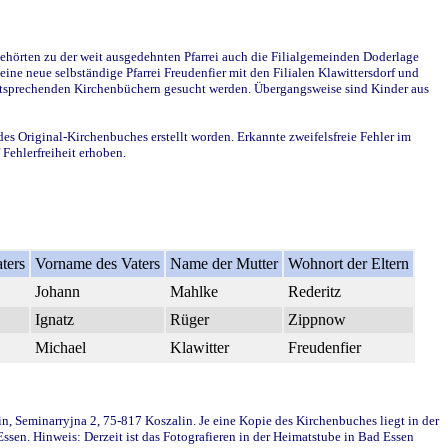
ehörten zu der weit ausgedehnten Pfarrei auch die Filialgemeinden Doderlage
ine neue selbständige Pfarrei Freudenfier mit den Filialen Klawittersdorf und
 entsprechenden Kirchenbüchern gesucht werden. Übergangsweise sind Kinder aus
des Original-Kirchenbuches erstellt worden. Erkannte zweifelsfreie Fehler im
Fehlerfreiheit erhoben.
ters
Vorname des Vaters
Name der Mutter
Wohnort der Eltern
Johann
Mahlke
Rederitz
Ignatz
Rüger
Zippnow
Michael
Klawitter
Freudenfier
in, Seminarryjna 2, 75-817 Koszalin. Je eine Kopie des Kirchenbuches liegt in der
en. Hinweis: Derzeit ist das Fotografieren in der Heimatstube in Bad Essen