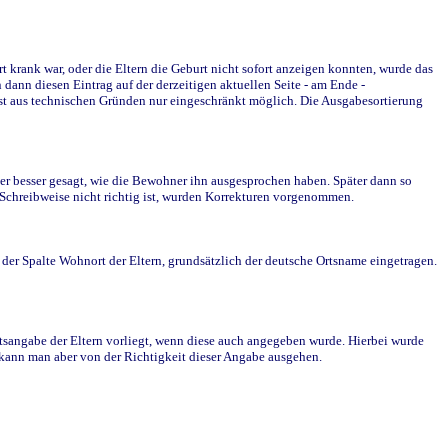
krank war, oder die Eltern die Geburt nicht sofort anzeigen konnten, wurde das
ann diesen Eintrag auf der derzeitigen aktuellen Seite - am Ende -
st aus technischen Gründen nur eingeschränkt möglich. Die Ausgabesortierung
r besser gesagt, wie die Bewohner ihn ausgesprochen haben. Später dann so
e Schreibweise nicht richtig ist, wurden Korrekturen vorgenommen.
r Spalte Wohnort der Eltern, grundsätzlich der deutsche Ortsname eingetragen.
rtsangabe der Eltern vorliegt, wenn diese auch angegeben wurde. Hierbei wurde
d kann man aber von der Richtigkeit dieser Angabe ausgehen.