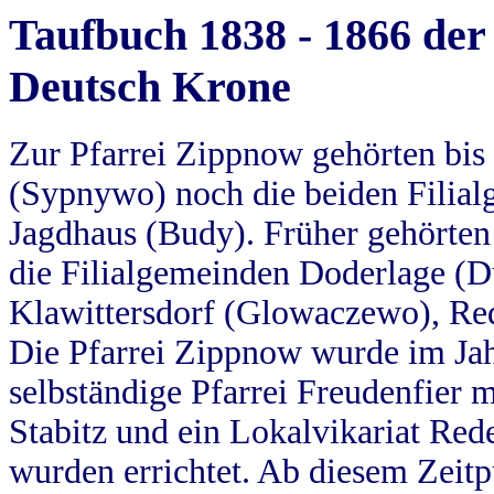
Taufbuch 1838 - 1866 der
Deutsch Krone
Zur Pfarrei Zippnow gehörten bi
(Sypnywo) noch die beiden Filial
Jagdhaus (Budy). Früher gehörten 
die Filialgemeinden Doderlage (D
Klawittersdorf (Glowaczewo), Red
Die Pfarrei Zippnow wurde im Jah
selbständige Pfarrei Freudenfier m
Stabitz und ein Lokalvikariat Red
wurden errichtet. Ab diesem Zeitp