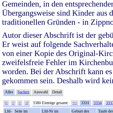
Gemeinden, in den entsprechende
Übergangsweise sind Kinder aus 
traditionellen Gründen - in Zippn
Autor dieser Abschrift ist der geb
Er weist auf folgende Sachverhalte
von einer Kopie des Original-Kirc
zweifelsfreie Fehler im Kirchenbuc
worden. Bei der Abschrift kann e
gekommen sein. Deshalb wird kein
Alles
Suchen
Auswahl
Detail
|<
<
>
>|
3380 Einträge gesamt:
<<
3331
3334
333
Lfd-
Seite im
Lfd-Nr im
Geburt des
Taufe de