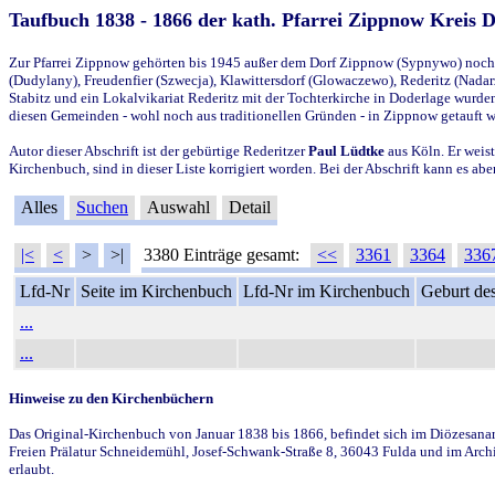
Taufbuch 1838 - 1866 der kath. Pfarrei Zippnow Kreis 
Zur Pfarrei Zippnow gehörten bis 1945 außer dem Dorf Zippnow (Sypnywo) noch d
(Dudylany), Freudenfier (Szwecja), Klawittersdorf (Glowaczewo), Rederitz (Nadarz
Stabitz und ein Lokalvikariat Rederitz mit der Tochterkirche in Doderlage wurd
diesen Gemeinden - wohl noch aus traditionellen Gründen - in Zippnow getauft 
Autor dieser Abschrift ist der gebürtige Rederitzer
Paul Lüdtke
aus Köln. Er weist
Kirchenbuch, sind in dieser Liste korrigiert worden. Bei der Abschrift kann es 
Alles
Suchen
Auswahl
Detail
|<
<
>
>|
3380 Einträge gesamt:
<<
3361
3364
336
Lfd-Nr
Seite im Kirchenbuch
Lfd-Nr im Kirchenbuch
Geburt des
...
...
Hinweise zu den Kirchenbüchern
Das Original-Kirchenbuch von Januar 1838 bis 1866, befindet sich im Diözesanarch
Freien Prälatur Schneidemühl, Josef-Schwank-Straße 8, 36043 Fulda und im Archi
erlaubt.