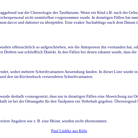
ggebend war die Chronologie des Taufdatums. Wenn ein Kind z.B. nach der Geburt 
rchenpersonal nicht unmittelbar vorgenommen wurde. In derartigen Fällen hat man d
raum davor und dahinter zu überprüfen. Eine exakte Suchabfrage nach dem Datum i
den offensichtlich so aufgeschrieben, wie die Amtsperson ihn verstanden hat, ode
n Dörfern war schließlich Dialekt. In den Fällen bei denen erkannt wurde, dass di
t, wobei mehrere Schreibvarianten Anwendung fanden. In dieser Liste wurde in de
n und den im Kirchenbuch verwendeten Schreibvarianten.
wurde deshalb vorausgesetzt, dass nur in derartigen Fällen eine Abweichung zur O
eshalb ist bei der Ortsangabe für den Taufpaten ein Vorbehalt gegeben. Überwiegen
weitere Angaben wie z. B. eine Heirat, wurden nicht übernommen.
Paul Lüdtke aus Köln