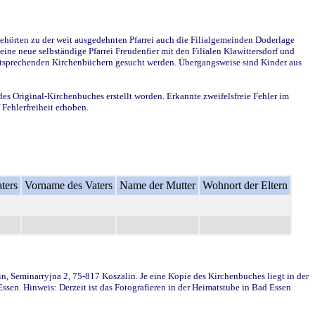
ehörten zu der weit ausgedehnten Pfarrei auch die Filialgemeinden Doderlage
ine neue selbständige Pfarrei Freudenfier mit den Filialen Klawittersdorf und
 entsprechenden Kirchenbüchern gesucht werden. Übergangsweise sind Kinder aus
des Original-Kirchenbuches erstellt worden. Erkannte zweifelsfreie Fehler im
Fehlerfreiheit erhoben.
ters
Vorname des Vaters
Name der Mutter
Wohnort der Eltern
in, Seminarryjna 2, 75-817 Koszalin. Je eine Kopie des Kirchenbuches liegt in der
en. Hinweis: Derzeit ist das Fotografieren in der Heimatstube in Bad Essen