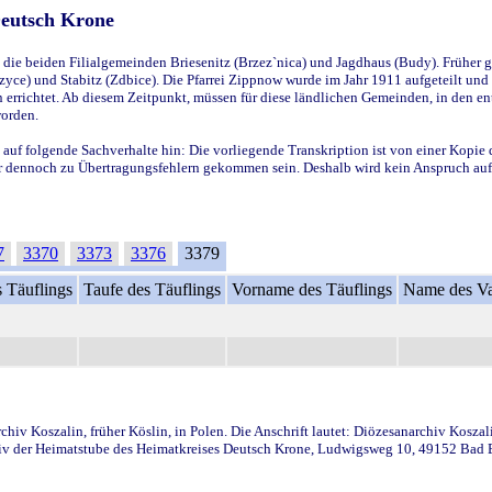
Deutsch Krone
ie beiden Filialgemeinden Briesenitz (Brzez`nica) und Jagdhaus (Budy). Früher g
yce) und Stabitz (Zdbice). Die Pfarrei Zippnow wurde im Jahr 1911 aufgeteilt und e
en errichtet. Ab diesem Zeitpunkt, müssen für diese ländlichen Gemeinden, in den
worden.
 auf folgende Sachverhalte hin: Die vorliegende Transkription ist von einer Kopie 
aber dennoch zu Übertragungsfehlern gekommen sein. Deshalb wird kein Anspruch auf 
7
3370
3373
3376
3379
 Täuflings
Taufe des Täuflings
Vorname des Täuflings
Name des Va
iv Koszalin, früher Köslin, in Polen. Die Anschrift lautet: Diözesanarchiv Koszal
v der Heimatstube des Heimatkreises Deutsch Krone, Ludwigsweg 10, 49152 Bad Ess