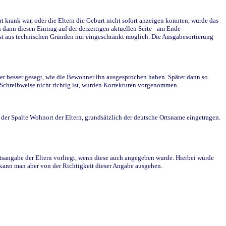
krank war, oder die Eltern die Geburt nicht sofort anzeigen konnten, wurde das
ann diesen Eintrag auf der derzeitigen aktuellen Seite - am Ende -
st aus technischen Gründen nur eingeschränkt möglich. Die Ausgabesortierung
r besser gesagt, wie die Bewohner ihn ausgesprochen haben. Später dann so
e Schreibweise nicht richtig ist, wurden Korrekturen vorgenommen.
r Spalte Wohnort der Eltern, grundsätzlich der deutsche Ortsname eingetragen.
rtsangabe der Eltern vorliegt, wenn diese auch angegeben wurde. Hierbei wurde
d kann man aber von der Richtigkeit dieser Angabe ausgehen.