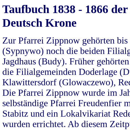
Taufbuch 1838 - 1866 der
Deutsch Krone
Zur Pfarrei Zippnow gehörten bi
(Sypnywo) noch die beiden Filial
Jagdhaus (Budy). Früher gehörten 
die Filialgemeinden Doderlage (D
Klawittersdorf (Glowaczewo), Red
Die Pfarrei Zippnow wurde im Jah
selbständige Pfarrei Freudenfier m
Stabitz und ein Lokalvikariat Red
wurden errichtet. Ab diesem Zeitp