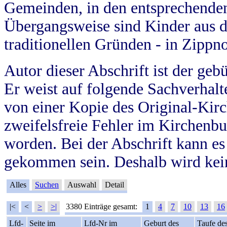
Gemeinden, in den entsprechende
Übergangsweise sind Kinder aus 
traditionellen Gründen - in Zippn
Autor dieser Abschrift ist der geb
Er weist auf folgende Sachverhalte
von einer Kopie des Original-Kirc
zweifelsfreie Fehler im Kirchenbuc
worden. Bei der Abschrift kann e
gekommen sein. Deshalb wird kein
Alles
Suchen
Auswahl
Detail
|<
<
>
>|
3380 Einträge gesamt:
1
4
7
10
13
16
Lfd-
Seite im
Lfd-Nr im
Geburt des
Taufe de