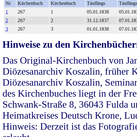
Nr
Kirchenbuch
Kirchenbuch
Täuflings
Täufling
1
267
1
05.01.1838
05.01.18
2
267
2
31.12.1837
07.01.18
3
267
3
01.01.1838
07.01.18
Hinweise zu den Kirchenbücher
Das Original-Kirchenbuch von Jan
Diözesanarchiv Koszalin, früher Kö
Diözesanarchiv Koszalin, Seminar
des Kirchenbuches liegt in der Fr
Schwank-Straße 8, 36043 Fulda u
Heimatkreises Deutsch Krone, Lu
Hinweis: Derzeit ist das Fotograf