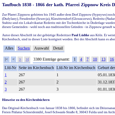
Taufbuch 1838 - 1866 der kath. Pfarrei Zippnow Kreis 
Zur Pfarrei Zippnow gehörten bis 1945 außer dem Dorf Zippnow (Sypnywo) noch d
(Dudylany), Freudenfier (Szwecja), Klawittersdorf (Glowaczewo), Rederitz (Nadarz
Stabitz und ein Lokalvikariat Rederitz mit der Tochterkirche in Doderlage wurd
diesen Gemeinden - wohl noch aus traditionellen Gründen - in Zippnow getauft 
Autor dieser Abschrift ist der gebürtige Rederitzer
Paul Lüdtke
aus Köln. Er weist
Kirchenbuch, sind in dieser Liste korrigiert worden. Bei der Abschrift kann es 
Alles
Suchen
Auswahl
Detail
|<
<
>
>|
3380 Einträge gesamt:
1
4
7
10
13
16
Lfd-Nr
Seite im Kirchenbuch
Lfd-Nr im Kirchenbuch
Geburt des
1
267
1
05.01.183
2
267
2
31.12.183
3
267
3
01.01.183
Hinweise zu den Kirchenbüchern
Das Original-Kirchenbuch von Januar 1838 bis 1866, befindet sich im Diözesanarch
Freien Prälatur Schneidemühl, Josef-Schwank-Straße 8, 36043 Fulda und im Archi