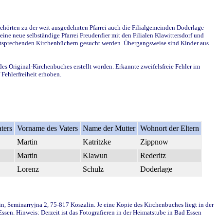
ehörten zu der weit ausgedehnten Pfarrei auch die Filialgemeinden Doderlage
ine neue selbständige Pfarrei Freudenfier mit den Filialen Klawittersdorf und
 entsprechenden Kirchenbüchern gesucht werden. Übergangsweise sind Kinder aus
des Original-Kirchenbuches erstellt worden. Erkannte zweifelsfreie Fehler im
Fehlerfreiheit erhoben.
ters
Vorname des Vaters
Name der Mutter
Wohnort der Eltern
Martin
Katritzke
Zippnow
Martin
Klawun
Rederitz
Lorenz
Schulz
Doderlage
in, Seminarryjna 2, 75-817 Koszalin. Je eine Kopie des Kirchenbuches liegt in der
en. Hinweis: Derzeit ist das Fotografieren in der Heimatstube in Bad Essen