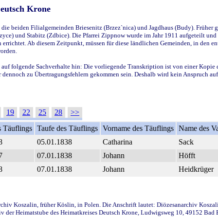
Deutsch Krone
ie beiden Filialgemeinden Briesenitz (Brzez`nica) und Jagdhaus (Budy). Früher g
yce) und Stabitz (Zdbice). Die Pfarrei Zippnow wurde im Jahr 1911 aufgeteilt und e
en errichtet. Ab diesem Zeitpunkt, müssen für diese ländlichen Gemeinden, in den
worden.
 auf folgende Sachverhalte hin: Die vorliegende Transkription ist von einer Kopie 
aber dennoch zu Übertragungsfehlern gekommen sein. Deshalb wird kein Anspruch auf 
19
22
25
28
>>
 Täuflings
Taufe des Täuflings
Vorname des Täuflings
Name des Va
8
05.01.1838
Catharina
Sack
7
07.01.1838
Johann
Höfft
8
07.01.1838
Johann
Heidkrüger
iv Koszalin, früher Köslin, in Polen. Die Anschrift lautet: Diözesanarchiv Koszal
v der Heimatstube des Heimatkreises Deutsch Krone, Ludwigsweg 10, 49152 Bad Ess