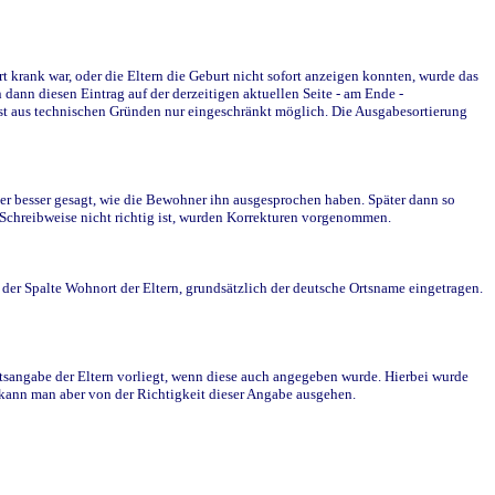
krank war, oder die Eltern die Geburt nicht sofort anzeigen konnten, wurde das
ann diesen Eintrag auf der derzeitigen aktuellen Seite - am Ende -
st aus technischen Gründen nur eingeschränkt möglich. Die Ausgabesortierung
r besser gesagt, wie die Bewohner ihn ausgesprochen haben. Später dann so
e Schreibweise nicht richtig ist, wurden Korrekturen vorgenommen.
r Spalte Wohnort der Eltern, grundsätzlich der deutsche Ortsname eingetragen.
rtsangabe der Eltern vorliegt, wenn diese auch angegeben wurde. Hierbei wurde
d kann man aber von der Richtigkeit dieser Angabe ausgehen.