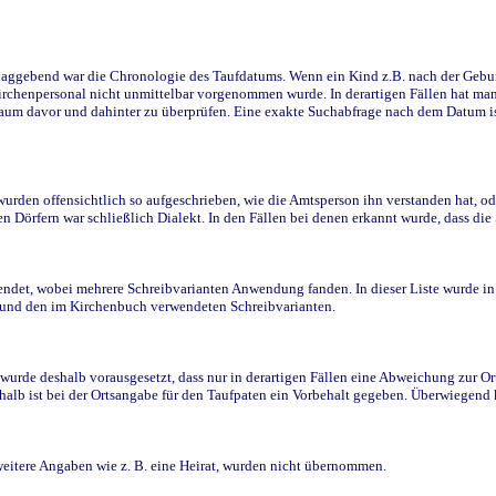
ggebend war die Chronologie des Taufdatums. Wenn ein Kind z.B. nach der Geburt 
rchenpersonal nicht unmittelbar vorgenommen wurde. In derartigen Fällen hat man d
raum davor und dahinter zu überprüfen. Eine exakte Suchabfrage nach dem Datum i
den offensichtlich so aufgeschrieben, wie die Amtsperson ihn verstanden hat, ode
n Dörfern war schließlich Dialekt. In den Fällen bei denen erkannt wurde, dass di
t, wobei mehrere Schreibvarianten Anwendung fanden. In dieser Liste wurde in de
n und den im Kirchenbuch verwendeten Schreibvarianten.
wurde deshalb vorausgesetzt, dass nur in derartigen Fällen eine Abweichung zur O
eshalb ist bei der Ortsangabe für den Taufpaten ein Vorbehalt gegeben. Überwiegen
weitere Angaben wie z. B. eine Heirat, wurden nicht übernommen.