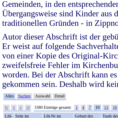
Gemeinden, in den entsprechende
Übergangsweise sind Kinder aus 
traditionellen Gründen - in Zippn
Autor dieser Abschrift ist der geb
Er weist auf folgende Sachverhalte
von einer Kopie des Original-Kirc
zweifelsfreie Fehler im Kirchenbuc
worden. Bei der Abschrift kann e
gekommen sein. Deshalb wird kein
Alles
Suchen
Auswahl
Detail
|<
<
>
>|
3380 Einträge gesamt:
1
4
7
10
13
16
Lfd-
Seite im
Lfd-Nr im
Geburt des
Taufe de