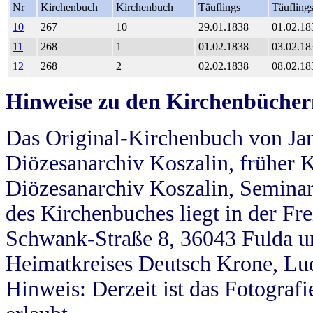
Nr
Kirchenbuch
Kirchenbuch
Täuflings
Täufling
10
267
10
29.01.1838
01.02.18
11
268
1
01.02.1838
03.02.18
12
268
2
02.02.1838
08.02.18
Hinweise zu den Kirchenbücher
Das Original-Kirchenbuch von Jan
Diözesanarchiv Koszalin, früher Kö
Diözesanarchiv Koszalin, Seminar
des Kirchenbuches liegt in der Fr
Schwank-Straße 8, 36043 Fulda u
Heimatkreises Deutsch Krone, Lu
Hinweis: Derzeit ist das Fotograf