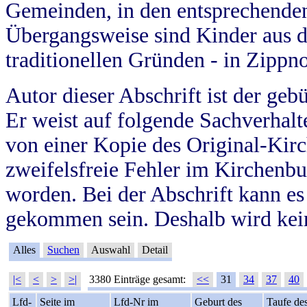
Gemeinden, in den entsprechende
Übergangsweise sind Kinder aus 
traditionellen Gründen - in Zippn
Autor dieser Abschrift ist der geb
Er weist auf folgende Sachverhalte
von einer Kopie des Original-Kirc
zweifelsfreie Fehler im Kirchenbuc
worden. Bei der Abschrift kann e
gekommen sein. Deshalb wird kein
Alles
Suchen
Auswahl
Detail
|<
<
>
>|
3380 Einträge gesamt:
<<
31
34
37
40
Lfd-
Seite im
Lfd-Nr im
Geburt des
Taufe de