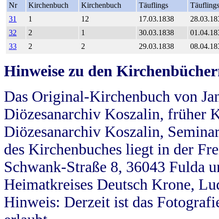
Nr
Kirchenbuch
Kirchenbuch
Täuflings
Täufling
31
1
12
17.03.1838
28.03.18
32
2
1
30.03.1838
01.04.18
33
2
2
29.03.1838
08.04.18
Hinweise zu den Kirchenbücher
Das Original-Kirchenbuch von Jan
Diözesanarchiv Koszalin, früher Kö
Diözesanarchiv Koszalin, Seminar
des Kirchenbuches liegt in der Fr
Schwank-Straße 8, 36043 Fulda u
Heimatkreises Deutsch Krone, Lu
Hinweis: Derzeit ist das Fotograf