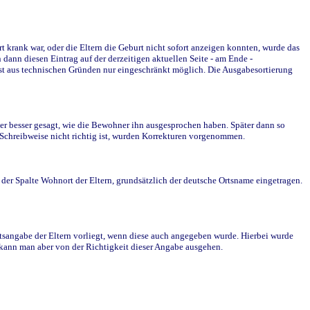
krank war, oder die Eltern die Geburt nicht sofort anzeigen konnten, wurde das
ann diesen Eintrag auf der derzeitigen aktuellen Seite - am Ende -
st aus technischen Gründen nur eingeschränkt möglich. Die Ausgabesortierung
r besser gesagt, wie die Bewohner ihn ausgesprochen haben. Später dann so
e Schreibweise nicht richtig ist, wurden Korrekturen vorgenommen.
r Spalte Wohnort der Eltern, grundsätzlich der deutsche Ortsname eingetragen.
rtsangabe der Eltern vorliegt, wenn diese auch angegeben wurde. Hierbei wurde
d kann man aber von der Richtigkeit dieser Angabe ausgehen.