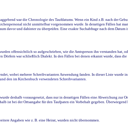
ggebend war die Chronologie des Taufdatums. Wenn ein Kind z.B. nach der Geburt 
rchenpersonal nicht unmittelbar vorgenommen wurde. In derartigen Fällen hat man d
raum davor und dahinter zu überprüfen. Eine exakte Suchabfrage nach dem Datum i
den offensichtlich so aufgeschrieben, wie die Amtsperson ihn verstanden hat, ode
n Dörfern war schließlich Dialekt. In den Fällen bei denen erkannt wurde, dass di
t, wobei mehrere Schreibvarianten Anwendung fanden. In dieser Liste wurde in de
n und den im Kirchenbuch verwendeten Schreibvarianten.
wurde deshalb vorausgesetzt, dass nur in derartigen Fällen eine Abweichung zur O
eshalb ist bei der Ortsangabe für den Taufpaten ein Vorbehalt gegeben. Überwiegen
weitere Angaben wie z. B. eine Heirat, wurden nicht übernommen.