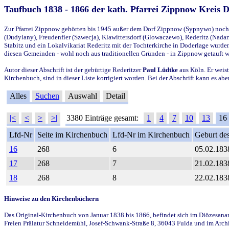
Taufbuch 1838 - 1866 der kath. Pfarrei Zippnow Kreis 
Zur Pfarrei Zippnow gehörten bis 1945 außer dem Dorf Zippnow (Sypnywo) noch d
(Dudylany), Freudenfier (Szwecja), Klawittersdorf (Glowaczewo), Rederitz (Nadarz
Stabitz und ein Lokalvikariat Rederitz mit der Tochterkirche in Doderlage wurd
diesen Gemeinden - wohl noch aus traditionellen Gründen - in Zippnow getauft 
Autor dieser Abschrift ist der gebürtige Rederitzer
Paul Lüdtke
aus Köln. Er weist
Kirchenbuch, sind in dieser Liste korrigiert worden. Bei der Abschrift kann es 
Alles
Suchen
Auswahl
Detail
|<
<
>
>|
3380 Einträge gesamt:
1
4
7
10
13
16
Lfd-Nr
Seite im Kirchenbuch
Lfd-Nr im Kirchenbuch
Geburt des
16
268
6
05.02.183
17
268
7
21.02.183
18
268
8
22.02.183
Hinweise zu den Kirchenbüchern
Das Original-Kirchenbuch von Januar 1838 bis 1866, befindet sich im Diözesanarch
Freien Prälatur Schneidemühl, Josef-Schwank-Straße 8, 36043 Fulda und im Archi