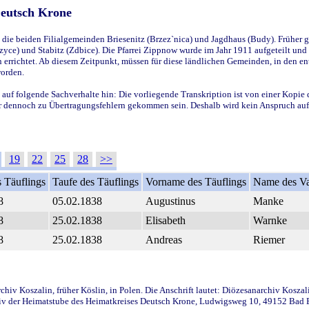
Deutsch Krone
ie beiden Filialgemeinden Briesenitz (Brzez`nica) und Jagdhaus (Budy). Früher g
yce) und Stabitz (Zdbice). Die Pfarrei Zippnow wurde im Jahr 1911 aufgeteilt und e
en errichtet. Ab diesem Zeitpunkt, müssen für diese ländlichen Gemeinden, in den
worden.
 auf folgende Sachverhalte hin: Die vorliegende Transkription ist von einer Kopie 
aber dennoch zu Übertragungsfehlern gekommen sein. Deshalb wird kein Anspruch auf 
19
22
25
28
>>
 Täuflings
Taufe des Täuflings
Vorname des Täuflings
Name des Va
8
05.02.1838
Augustinus
Manke
8
25.02.1838
Elisabeth
Warnke
8
25.02.1838
Andreas
Riemer
iv Koszalin, früher Köslin, in Polen. Die Anschrift lautet: Diözesanarchiv Koszal
v der Heimatstube des Heimatkreises Deutsch Krone, Ludwigsweg 10, 49152 Bad Ess