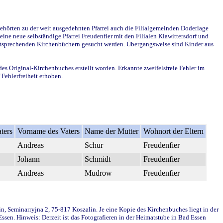
ehörten zu der weit ausgedehnten Pfarrei auch die Filialgemeinden Doderlage
ine neue selbständige Pfarrei Freudenfier mit den Filialen Klawittersdorf und
 entsprechenden Kirchenbüchern gesucht werden. Übergangsweise sind Kinder aus
des Original-Kirchenbuches erstellt worden. Erkannte zweifelsfreie Fehler im
Fehlerfreiheit erhoben.
ters
Vorname des Vaters
Name der Mutter
Wohnort der Eltern
Andreas
Schur
Freudenfier
Johann
Schmidt
Freudenfier
Andreas
Mudrow
Freudenfier
in, Seminarryjna 2, 75-817 Koszalin. Je eine Kopie des Kirchenbuches liegt in der
en. Hinweis: Derzeit ist das Fotografieren in der Heimatstube in Bad Essen