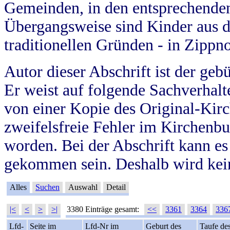
Gemeinden, in den entsprechende
Übergangsweise sind Kinder aus 
traditionellen Gründen - in Zippn
Autor dieser Abschrift ist der geb
Er weist auf folgende Sachverhalte
von einer Kopie des Original-Kirc
zweifelsfreie Fehler im Kirchenbuc
worden. Bei der Abschrift kann e
gekommen sein. Deshalb wird kein
Alles
Suchen
Auswahl
Detail
|<
<
>
>|
3380 Einträge gesamt:
<<
3361
3364
336
Lfd-
Seite im
Lfd-Nr im
Geburt des
Taufe de