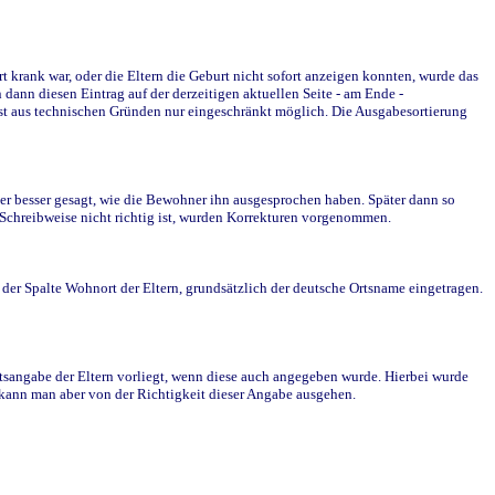
krank war, oder die Eltern die Geburt nicht sofort anzeigen konnten, wurde das
ann diesen Eintrag auf der derzeitigen aktuellen Seite - am Ende -
st aus technischen Gründen nur eingeschränkt möglich. Die Ausgabesortierung
r besser gesagt, wie die Bewohner ihn ausgesprochen haben. Später dann so
e Schreibweise nicht richtig ist, wurden Korrekturen vorgenommen.
r Spalte Wohnort der Eltern, grundsätzlich der deutsche Ortsname eingetragen.
rtsangabe der Eltern vorliegt, wenn diese auch angegeben wurde. Hierbei wurde
d kann man aber von der Richtigkeit dieser Angabe ausgehen.