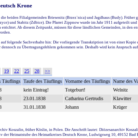
Deutsch Krone
ie beiden Filialgemeinden Briesenitz (Brzez`nica) und Jagdhaus (Budy). Früher g
yce) und Stabitz (Zdbice). Die Pfarrei Zippnow wurde im Jahr 1911 aufgeteilt und e
en errichtet. Ab diesem Zeitpunkt, müssen für diese ländlichen Gemeinden, in den
worden.
 auf folgende Sachverhalte hin: Die vorliegende Transkription ist von einer Kopie 
aber dennoch zu Übertragungsfehlern gekommen sein. Deshalb wird kein Anspruch auf 
19
22
25
28
>>
 Täuflings
Taufe des Täuflings
Vorname des Täuflings
Name des Va
8
kein Eintrag!
Totgeburt!
Welnitz
8
23.01.1838
Catharina Gertrudis
Klawitter
8
31.01.1838
Johann
Krüger
iv Koszalin, früher Köslin, in Polen. Die Anschrift lautet: Diözesanarchiv Koszal
v der Heimatstube des Heimatkreises Deutsch Krone, Ludwigsweg 10, 49152 Bad Ess