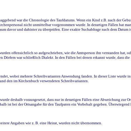
ggebend war die Chronologie des Taufdatums. Wenn ein Kind z.B. nach der Geburt 
rchenpersonal nicht unmittelbar vorgenommen wurde. In derartigen Fällen hat man d
raum davor und dahinter zu überprüfen. Eine exakte Suchabfrage nach dem Datum i
den offensichtlich so aufgeschrieben, wie die Amtsperson ihn verstanden hat, ode
n Dörfern war schließlich Dialekt. In den Fällen bei denen erkannt wurde, dass di
t, wobei mehrere Schreibvarianten Anwendung fanden. In dieser Liste wurde in de
n und den im Kirchenbuch verwendeten Schreibvarianten.
wurde deshalb vorausgesetzt, dass nur in derartigen Fällen eine Abweichung zur O
eshalb ist bei der Ortsangabe für den Taufpaten ein Vorbehalt gegeben. Überwiegen
weitere Angaben wie z. B. eine Heirat, wurden nicht übernommen.