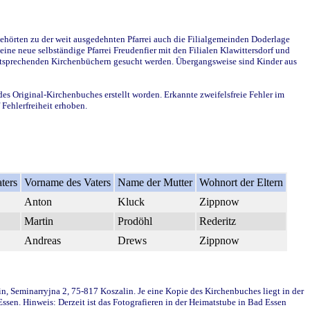
ehörten zu der weit ausgedehnten Pfarrei auch die Filialgemeinden Doderlage
ine neue selbständige Pfarrei Freudenfier mit den Filialen Klawittersdorf und
 entsprechenden Kirchenbüchern gesucht werden. Übergangsweise sind Kinder aus
des Original-Kirchenbuches erstellt worden. Erkannte zweifelsfreie Fehler im
Fehlerfreiheit erhoben.
ters
Vorname des Vaters
Name der Mutter
Wohnort der Eltern
Anton
Kluck
Zippnow
Martin
Prodöhl
Rederitz
Andreas
Drews
Zippnow
in, Seminarryjna 2, 75-817 Koszalin. Je eine Kopie des Kirchenbuches liegt in der
en. Hinweis: Derzeit ist das Fotografieren in der Heimatstube in Bad Essen