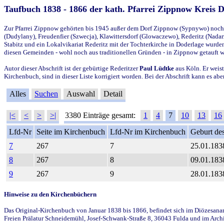
Taufbuch 1838 - 1866 der kath. Pfarrei Zippnow Kreis 
Zur Pfarrei Zippnow gehörten bis 1945 außer dem Dorf Zippnow (Sypnywo) noch d
(Dudylany), Freudenfier (Szwecja), Klawittersdorf (Glowaczewo), Rederitz (Nadarz
Stabitz und ein Lokalvikariat Rederitz mit der Tochterkirche in Doderlage wurd
diesen Gemeinden - wohl noch aus traditionellen Gründen - in Zippnow getauft 
Autor dieser Abschrift ist der gebürtige Rederitzer
Paul Lüdtke
aus Köln. Er weist
Kirchenbuch, sind in dieser Liste korrigiert worden. Bei der Abschrift kann es 
Alles
Suchen
Auswahl
Detail
|<
<
>
>|
3380 Einträge gesamt:
1
4
7
10
13
16
Lfd-Nr
Seite im Kirchenbuch
Lfd-Nr im Kirchenbuch
Geburt des
7
267
7
25.01.183
8
267
8
09.01.183
9
267
9
28.01.183
Hinweise zu den Kirchenbüchern
Das Original-Kirchenbuch von Januar 1838 bis 1866, befindet sich im Diözesanarch
Freien Prälatur Schneidemühl, Josef-Schwank-Straße 8, 36043 Fulda und im Archi