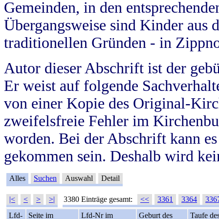
Gemeinden, in den entsprechende
Übergangsweise sind Kinder aus 
traditionellen Gründen - in Zippn
Autor dieser Abschrift ist der geb
Er weist auf folgende Sachverhalte
von einer Kopie des Original-Kirc
zweifelsfreie Fehler im Kirchenbuc
worden. Bei der Abschrift kann e
gekommen sein. Deshalb wird kein
Alles
Suchen
Auswahl
Detail
|<
<
>
>|
3380 Einträge gesamt:
<<
3361
3364
336
Lfd-
Seite im
Lfd-Nr im
Geburt des
Taufe de