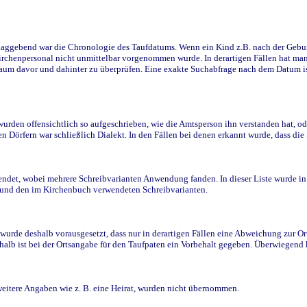
ggebend war die Chronologie des Taufdatums. Wenn ein Kind z.B. nach der Geburt 
rchenpersonal nicht unmittelbar vorgenommen wurde. In derartigen Fällen hat man d
raum davor und dahinter zu überprüfen. Eine exakte Suchabfrage nach dem Datum i
den offensichtlich so aufgeschrieben, wie die Amtsperson ihn verstanden hat, ode
n Dörfern war schließlich Dialekt. In den Fällen bei denen erkannt wurde, dass di
t, wobei mehrere Schreibvarianten Anwendung fanden. In dieser Liste wurde in de
n und den im Kirchenbuch verwendeten Schreibvarianten.
wurde deshalb vorausgesetzt, dass nur in derartigen Fällen eine Abweichung zur O
eshalb ist bei der Ortsangabe für den Taufpaten ein Vorbehalt gegeben. Überwiegen
weitere Angaben wie z. B. eine Heirat, wurden nicht übernommen.