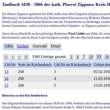
Taufbuch 1838 - 1866 der kath. Pfarrei Zippnow Kreis 
Zur Pfarrei Zippnow gehörten bis 1945 außer dem Dorf Zippnow (Sypnywo) noch d
(Dudylany), Freudenfier (Szwecja), Klawittersdorf (Glowaczewo), Rederitz (Nadarz
Stabitz und ein Lokalvikariat Rederitz mit der Tochterkirche in Doderlage wurd
diesen Gemeinden - wohl noch aus traditionellen Gründen - in Zippnow getauft 
Autor dieser Abschrift ist der gebürtige Rederitzer
Paul Lüdtke
aus Köln. Er weist
Kirchenbuch, sind in dieser Liste korrigiert worden. Bei der Abschrift kann es 
Alles
Suchen
Auswahl
Detail
|<
<
>
>|
3380 Einträge gesamt:
1
4
7
10
13
16
Lfd-Nr
Seite im Kirchenbuch
Lfd-Nr im Kirchenbuch
Geburt des
13
268
3
05.02.183
14
268
4
12.02.183
15
268
5
23.02.183
Hinweise zu den Kirchenbüchern
Das Original-Kirchenbuch von Januar 1838 bis 1866, befindet sich im Diözesanarch
Freien Prälatur Schneidemühl, Josef-Schwank-Straße 8, 36043 Fulda und im Archi