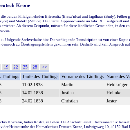
Deutsch Krone
ie beiden Filialgemeinden Briesenitz (Brzez`nica) und Jagdhaus (Budy). Früher g
yce) und Stabitz (Zdbice). Die Pfarrei Zippnow wurde im Jahr 1911 aufgeteilt und e
en errichtet. Ab diesem Zeitpunkt, müssen für diese ländlichen Gemeinden, in den
worden.
 auf folgende Sachverhalte hin: Die vorliegende Transkription ist von einer Kopie 
aber dennoch zu Übertragungsfehlern gekommen sein. Deshalb wird kein Anspruch auf 
19
22
25
28
>>
 Täuflings
Taufe des Täuflings
Vorname des Täuflings
Name des Va
8
11.02.1838
Martin
Heidkrüger
8
14.02.1838
Justina
Hohnke
8
24.02.1838
Christian
Jaster
iv Koszalin, früher Köslin, in Polen. Die Anschrift lautet: Diözesanarchiv Koszal
v der Heimatstube des Heimatkreises Deutsch Krone, Ludwigsweg 10, 49152 Bad Ess