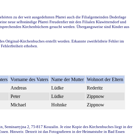
ehörten zu der weit ausgedehnten Pfarrei auch die Filialgemeinden Doderlage
ine neue selbständige Pfarrei Freudenfier mit den Filialen Klawittersdorf und
 entsprechenden Kirchenbüchern gesucht werden. Übergangsweise sind Kinder aus
des Original-Kirchenbuches erstellt worden. Erkannte zweifelsfreie Fehler im
Fehlerfreiheit erhoben.
ters
Vorname des Vaters
Name der Mutter
Wohnort der Eltern
Andreas
Lüdke
Rederitz
Peter
Lüdke
Zippnow
Michael
Hohnke
Zippnow
in, Seminarryjna 2, 75-817 Koszalin. Je eine Kopie des Kirchenbuches liegt in der
en. Hinweis: Derzeit ist das Fotografieren in der Heimatstube in Bad Essen