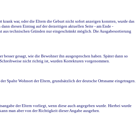
krank war, oder die Eltern die Geburt nicht sofort anzeigen konnten, wurde das
ann diesen Eintrag auf der derzeitigen aktuellen Seite - am Ende -
st aus technischen Gründen nur eingeschränkt möglich. Die Ausgabesortierung
r besser gesagt, wie die Bewohner ihn ausgesprochen haben. Später dann so
e Schreibweise nicht richtig ist, wurden Korrekturen vorgenommen.
r Spalte Wohnort der Eltern, grundsätzlich der deutsche Ortsname eingetragen.
rtsangabe der Eltern vorliegt, wenn diese auch angegeben wurde. Hierbei wurde
d kann man aber von der Richtigkeit dieser Angabe ausgehen.