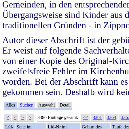
Gemeinden, in den entsprechende
Übergangsweise sind Kinder aus 
traditionellen Gründen - in Zippn
Autor dieser Abschrift ist der geb
Er weist auf folgende Sachverhalte
von einer Kopie des Original-Kirc
zweifelsfreie Fehler im Kirchenbuc
worden. Bei der Abschrift kann e
gekommen sein. Deshalb wird kein
Alles
Suchen
Auswahl
Detail
|<
<
>
>|
3380 Einträge gesamt:
<<
3361
3364
336
Lfd-
Seite im
Lfd-Nr im
Geburt des
Taufe de