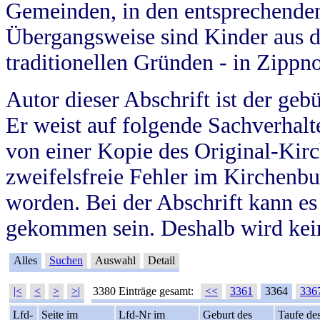
Gemeinden, in den entsprechende
Übergangsweise sind Kinder aus 
traditionellen Gründen - in Zippn
Autor dieser Abschrift ist der geb
Er weist auf folgende Sachverhalte
von einer Kopie des Original-Kirc
zweifelsfreie Fehler im Kirchenbuc
worden. Bei der Abschrift kann e
gekommen sein. Deshalb wird kein
Alles
Suchen
Auswahl
Detail
|<
<
>
>|
3380 Einträge gesamt:
<<
3361
3364
336
Lfd-
Seite im
Lfd-Nr im
Geburt des
Taufe de