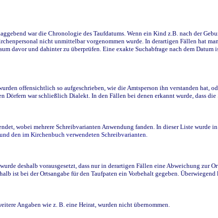
ggebend war die Chronologie des Taufdatums. Wenn ein Kind z.B. nach der Geburt 
rchenpersonal nicht unmittelbar vorgenommen wurde. In derartigen Fällen hat man d
raum davor und dahinter zu überprüfen. Eine exakte Suchabfrage nach dem Datum i
den offensichtlich so aufgeschrieben, wie die Amtsperson ihn verstanden hat, ode
n Dörfern war schließlich Dialekt. In den Fällen bei denen erkannt wurde, dass di
t, wobei mehrere Schreibvarianten Anwendung fanden. In dieser Liste wurde in de
n und den im Kirchenbuch verwendeten Schreibvarianten.
wurde deshalb vorausgesetzt, dass nur in derartigen Fällen eine Abweichung zur O
eshalb ist bei der Ortsangabe für den Taufpaten ein Vorbehalt gegeben. Überwiegen
weitere Angaben wie z. B. eine Heirat, wurden nicht übernommen.