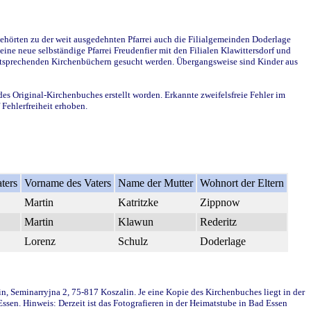
ehörten zu der weit ausgedehnten Pfarrei auch die Filialgemeinden Doderlage
ine neue selbständige Pfarrei Freudenfier mit den Filialen Klawittersdorf und
 entsprechenden Kirchenbüchern gesucht werden. Übergangsweise sind Kinder aus
des Original-Kirchenbuches erstellt worden. Erkannte zweifelsfreie Fehler im
Fehlerfreiheit erhoben.
ters
Vorname des Vaters
Name der Mutter
Wohnort der Eltern
Martin
Katritzke
Zippnow
Martin
Klawun
Rederitz
Lorenz
Schulz
Doderlage
in, Seminarryjna 2, 75-817 Koszalin. Je eine Kopie des Kirchenbuches liegt in der
en. Hinweis: Derzeit ist das Fotografieren in der Heimatstube in Bad Essen