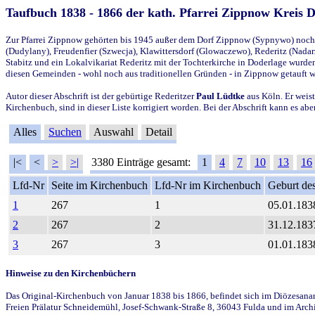
Taufbuch 1838 - 1866 der kath. Pfarrei Zippnow Kreis 
Zur Pfarrei Zippnow gehörten bis 1945 außer dem Dorf Zippnow (Sypnywo) noch d
(Dudylany), Freudenfier (Szwecja), Klawittersdorf (Glowaczewo), Rederitz (Nadarz
Stabitz und ein Lokalvikariat Rederitz mit der Tochterkirche in Doderlage wurd
diesen Gemeinden - wohl noch aus traditionellen Gründen - in Zippnow getauft 
Autor dieser Abschrift ist der gebürtige Rederitzer
Paul Lüdtke
aus Köln. Er weist
Kirchenbuch, sind in dieser Liste korrigiert worden. Bei der Abschrift kann es 
Alles
Suchen
Auswahl
Detail
|<
<
>
>|
3380 Einträge gesamt:
1
4
7
10
13
16
Lfd-Nr
Seite im Kirchenbuch
Lfd-Nr im Kirchenbuch
Geburt des
1
267
1
05.01.183
2
267
2
31.12.183
3
267
3
01.01.183
Hinweise zu den Kirchenbüchern
Das Original-Kirchenbuch von Januar 1838 bis 1866, befindet sich im Diözesanarch
Freien Prälatur Schneidemühl, Josef-Schwank-Straße 8, 36043 Fulda und im Archi