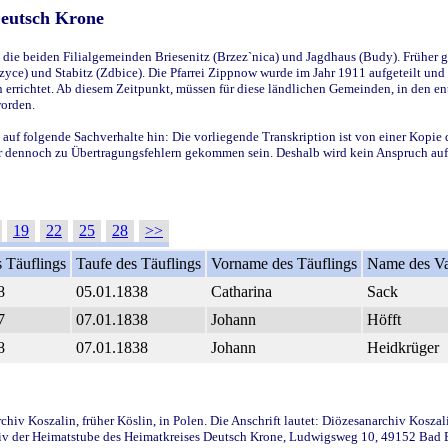
Deutsch Krone
ie beiden Filialgemeinden Briesenitz (Brzez`nica) und Jagdhaus (Budy). Früher g
yce) und Stabitz (Zdbice). Die Pfarrei Zippnow wurde im Jahr 1911 aufgeteilt und e
en errichtet. Ab diesem Zeitpunkt, müssen für diese ländlichen Gemeinden, in den
worden.
 auf folgende Sachverhalte hin: Die vorliegende Transkription ist von einer Kopie 
aber dennoch zu Übertragungsfehlern gekommen sein. Deshalb wird kein Anspruch auf 
19
22
25
28
>>
 Täuflings
Taufe des Täuflings
Vorname des Täuflings
Name des Va
8
05.01.1838
Catharina
Sack
7
07.01.1838
Johann
Höfft
8
07.01.1838
Johann
Heidkrüger
iv Koszalin, früher Köslin, in Polen. Die Anschrift lautet: Diözesanarchiv Koszal
v der Heimatstube des Heimatkreises Deutsch Krone, Ludwigsweg 10, 49152 Bad Ess