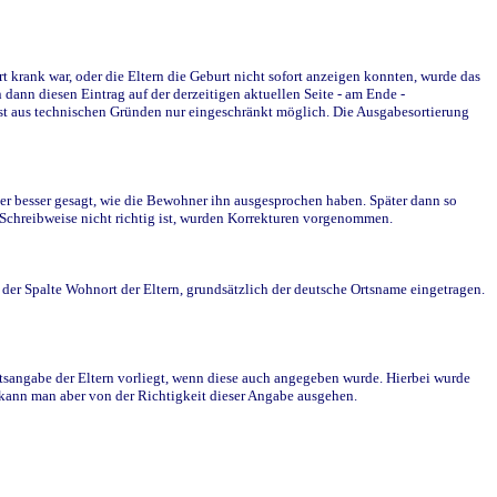
krank war, oder die Eltern die Geburt nicht sofort anzeigen konnten, wurde das
ann diesen Eintrag auf der derzeitigen aktuellen Seite - am Ende -
st aus technischen Gründen nur eingeschränkt möglich. Die Ausgabesortierung
r besser gesagt, wie die Bewohner ihn ausgesprochen haben. Später dann so
e Schreibweise nicht richtig ist, wurden Korrekturen vorgenommen.
r Spalte Wohnort der Eltern, grundsätzlich der deutsche Ortsname eingetragen.
rtsangabe der Eltern vorliegt, wenn diese auch angegeben wurde. Hierbei wurde
d kann man aber von der Richtigkeit dieser Angabe ausgehen.