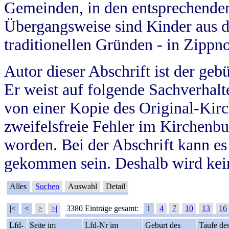
Gemeinden, in den entsprechende
Übergangsweise sind Kinder aus 
traditionellen Gründen - in Zippn
Autor dieser Abschrift ist der geb
Er weist auf folgende Sachverhalte
von einer Kopie des Original-Kirc
zweifelsfreie Fehler im Kirchenbuc
worden. Bei der Abschrift kann e
gekommen sein. Deshalb wird kein
Alles
Suchen
Auswahl
Detail
|<
<
>
>|
3380 Einträge gesamt:
1
4
7
10
13
16
Lfd-
Seite im
Lfd-Nr im
Geburt des
Taufe de