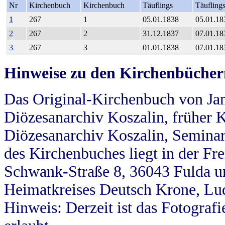
Nr
Kirchenbuch
Kirchenbuch
Täuflings
Täufling
1
267
1
05.01.1838
05.01.18
2
267
2
31.12.1837
07.01.18
3
267
3
01.01.1838
07.01.18
Hinweise zu den Kirchenbücher
Das Original-Kirchenbuch von Jan
Diözesanarchiv Koszalin, früher Kö
Diözesanarchiv Koszalin, Seminar
des Kirchenbuches liegt in der Fr
Schwank-Straße 8, 36043 Fulda u
Heimatkreises Deutsch Krone, Lu
Hinweis: Derzeit ist das Fotograf