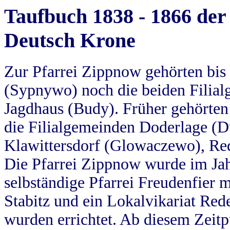
Taufbuch 1838 - 1866 der
Deutsch Krone
Zur Pfarrei Zippnow gehörten bi
(Sypnywo) noch die beiden Filial
Jagdhaus (Budy). Früher gehörten 
die Filialgemeinden Doderlage (D
Klawittersdorf (Glowaczewo), Red
Die Pfarrei Zippnow wurde im Jah
selbständige Pfarrei Freudenfier m
Stabitz und ein Lokalvikariat Red
wurden errichtet. Ab diesem Zeitp