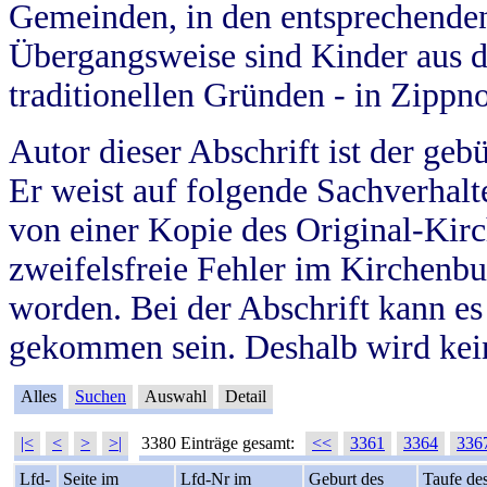
Gemeinden, in den entsprechende
Übergangsweise sind Kinder aus 
traditionellen Gründen - in Zippn
Autor dieser Abschrift ist der geb
Er weist auf folgende Sachverhalte
von einer Kopie des Original-Kirc
zweifelsfreie Fehler im Kirchenbuc
worden. Bei der Abschrift kann e
gekommen sein. Deshalb wird kein
Alles
Suchen
Auswahl
Detail
|<
<
>
>|
3380 Einträge gesamt:
<<
3361
3364
336
Lfd-
Seite im
Lfd-Nr im
Geburt des
Taufe de