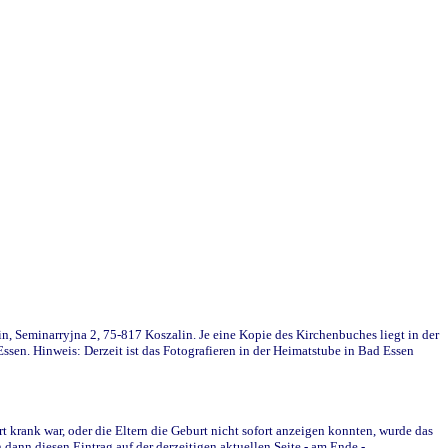
in, Seminarryjna 2, 75-817 Koszalin. Je eine Kopie des Kirchenbuches liegt in der
en. Hinweis: Derzeit ist das Fotografieren in der Heimatstube in Bad Essen
krank war, oder die Eltern die Geburt nicht sofort anzeigen konnten, wurde das
ann diesen Eintrag auf der derzeitigen aktuellen Seite - am Ende -