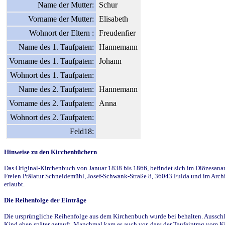
Name der Mutter:
Schur
Vorname der Mutter:
Elisabeth
Wohnort der Eltern :
Freudenfier
Name des 1. Taufpaten:
Hannemann
Vorname des 1. Taufpaten:
Johann
Wohnort des 1. Taufpaten:
Name des 2. Taufpaten:
Hannemann
Vorname des 2. Taufpaten:
Anna
Wohnort des 2. Taufpaten:
Feld18:
Hinweise zu den Kirchenbüchern
Das Original-Kirchenbuch von Januar 1838 bis 1866, befindet sich im Diözesanarch
Freien Prälatur Schneidemühl, Josef-Schwank-Straße 8, 36043 Fulda und im Archi
erlaubt.
Die Reihenfolge der Einträge
Die ursprüngliche Reihenfolge aus dem Kirchenbuch wurde bei behalten. Ausschla
Kind eben später getauft. Manchmal kam es auch vor, dass der Taufeintrag vom Ki