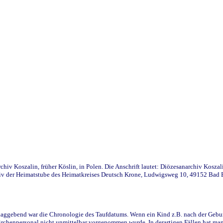
iv Koszalin, früher Köslin, in Polen. Die Anschrift lautet: Diözesanarchiv Koszal
v der Heimatstube des Heimatkreises Deutsch Krone, Ludwigsweg 10, 49152 Bad Ess
ggebend war die Chronologie des Taufdatums. Wenn ein Kind z.B. nach der Geburt 
rchenpersonal nicht unmittelbar vorgenommen wurde. In derartigen Fällen hat man d