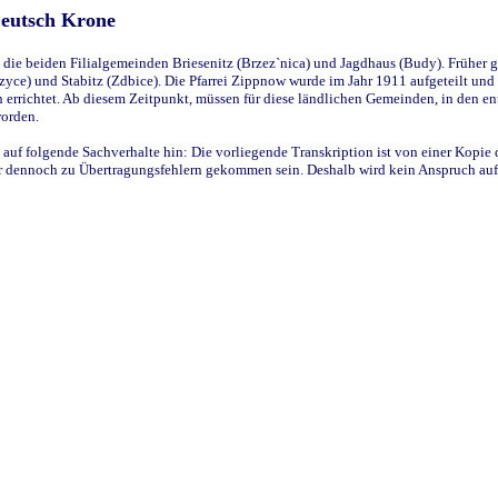
Deutsch Krone
ie beiden Filialgemeinden Briesenitz (Brzez`nica) und Jagdhaus (Budy). Früher g
yce) und Stabitz (Zdbice). Die Pfarrei Zippnow wurde im Jahr 1911 aufgeteilt und e
en errichtet. Ab diesem Zeitpunkt, müssen für diese ländlichen Gemeinden, in den
worden.
 auf folgende Sachverhalte hin: Die vorliegende Transkription ist von einer Kopie 
aber dennoch zu Übertragungsfehlern gekommen sein. Deshalb wird kein Anspruch auf 