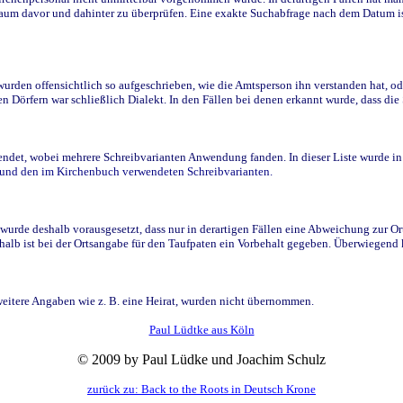
raum davor und dahinter zu überprüfen. Eine exakte Suchabfrage nach dem Datum i
den offensichtlich so aufgeschrieben, wie die Amtsperson ihn verstanden hat, ode
n Dörfern war schließlich Dialekt. In den Fällen bei denen erkannt wurde, dass di
t, wobei mehrere Schreibvarianten Anwendung fanden. In dieser Liste wurde in de
n und den im Kirchenbuch verwendeten Schreibvarianten.
wurde deshalb vorausgesetzt, dass nur in derartigen Fällen eine Abweichung zur O
eshalb ist bei der Ortsangabe für den Taufpaten ein Vorbehalt gegeben. Überwiegen
weitere Angaben wie z. B. eine Heirat, wurden nicht übernommen.
Paul Lüdtke aus Köln
© 2009 by Paul Lüdke und Joachim Schulz
zurück zu: Back to the Roots in Deutsch Krone