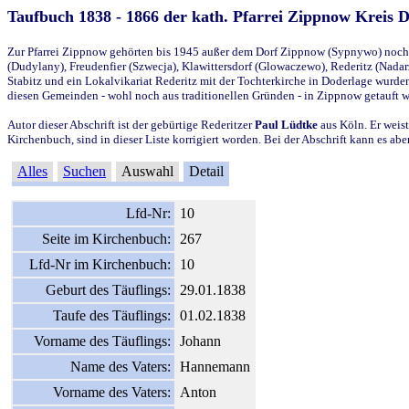
Taufbuch 1838 - 1866 der kath. Pfarrei Zippnow Kreis 
Zur Pfarrei Zippnow gehörten bis 1945 außer dem Dorf Zippnow (Sypnywo) noch d
(Dudylany), Freudenfier (Szwecja), Klawittersdorf (Glowaczewo), Rederitz (Nadarz
Stabitz und ein Lokalvikariat Rederitz mit der Tochterkirche in Doderlage wurd
diesen Gemeinden - wohl noch aus traditionellen Gründen - in Zippnow getauft 
Autor dieser Abschrift ist der gebürtige Rederitzer
Paul Lüdtke
aus Köln. Er weist
Kirchenbuch, sind in dieser Liste korrigiert worden. Bei der Abschrift kann es 
Alles
Suchen
Auswahl
Detail
Lfd-Nr:
10
Seite im Kirchenbuch:
267
Lfd-Nr im Kirchenbuch:
10
Geburt des Täuflings:
29.01.1838
Taufe des Täuflings:
01.02.1838
Vorname des Täuflings:
Johann
Name des Vaters:
Hannemann
Vorname des Vaters:
Anton