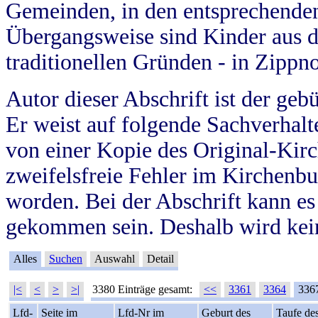
Gemeinden, in den entsprechende
Übergangsweise sind Kinder aus 
traditionellen Gründen - in Zippn
Autor dieser Abschrift ist der geb
Er weist auf folgende Sachverhalte
von einer Kopie des Original-Kirc
zweifelsfreie Fehler im Kirchenbuc
worden. Bei der Abschrift kann e
gekommen sein. Deshalb wird kein
Alles
Suchen
Auswahl
Detail
|<
<
>
>|
3380 Einträge gesamt:
<<
3361
3364
336
Lfd-
Seite im
Lfd-Nr im
Geburt des
Taufe de