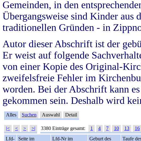
Gemeinden, in den entsprechende
Übergangsweise sind Kinder aus 
traditionellen Gründen - in Zippn
Autor dieser Abschrift ist der geb
Er weist auf folgende Sachverhalte
von einer Kopie des Original-Kirc
zweifelsfreie Fehler im Kirchenbuc
worden. Bei der Abschrift kann e
gekommen sein. Deshalb wird kein
Alles
Suchen
Auswahl
Detail
|<
<
>
>|
3380 Einträge gesamt:
1
4
7
10
13
16
Lfd-
Seite im
Lfd-Nr im
Geburt des
Taufe de