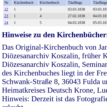
Nr
Kirchenbuch
Kirchenbuch
Täuflings
Täufling
22
1
3
03.03.1838
03.03.18
23
1
4
27.02.1838
04.03.18
24
1
5
04.03.1838
05.03.18
Hinweise zu den Kirchenbücher
Das Original-Kirchenbuch von Jan
Diözesanarchiv Koszalin, früher Kö
Diözesanarchiv Koszalin, Seminar
des Kirchenbuches liegt in der Fr
Schwank-Straße 8, 36043 Fulda u
Heimatkreises Deutsch Krone, Lu
Hinweis: Derzeit ist das Fotograf