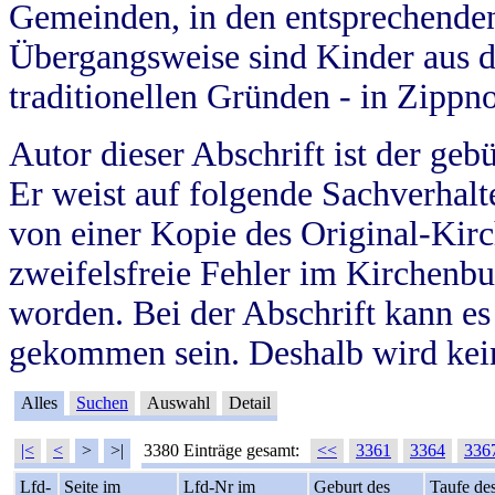
Gemeinden, in den entsprechende
Übergangsweise sind Kinder aus 
traditionellen Gründen - in Zippn
Autor dieser Abschrift ist der geb
Er weist auf folgende Sachverhalte
von einer Kopie des Original-Kirc
zweifelsfreie Fehler im Kirchenbuc
worden. Bei der Abschrift kann e
gekommen sein. Deshalb wird kein
Alles
Suchen
Auswahl
Detail
|<
<
>
>|
3380 Einträge gesamt:
<<
3361
3364
336
Lfd-
Seite im
Lfd-Nr im
Geburt des
Taufe de