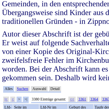
Gemeinden, in den entsprechende
Übergangsweise sind Kinder aus 
traditionellen Gründen - in Zippn
Autor dieser Abschrift ist der geb
Er weist auf folgende Sachverhalte
von einer Kopie des Original-Kirc
zweifelsfreie Fehler im Kirchenbuc
worden. Bei der Abschrift kann e
gekommen sein. Deshalb wird kein
Alles
Suchen
Auswahl
Detail
|<
<
>
>|
3380 Einträge gesamt:
<<
3361
3364
336
Lfd-
Seite im
Lfd-Nr im
Geburt des
Taufe de